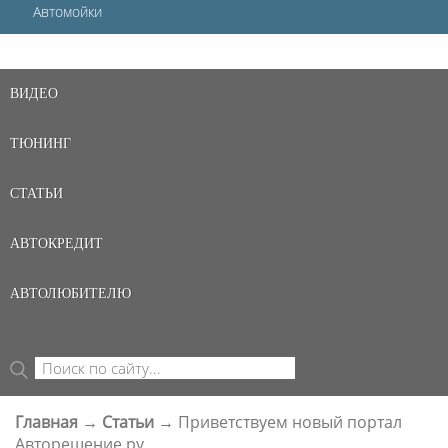
Автомойки
ВИДЕО
ТЮНИНГ
СТАТЬИ
АВТОКРЕДИТ
АВТОЛЮБИТЕЛЮ
Поиск
ФОРМА ПОИСКА
Главная
→
Статьи
→
Приветствуем новый портал
ВЫ ЗДЕСЬ
Авторешение.ру