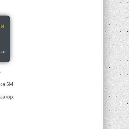
 И
сле
ь
сса SM
затор.