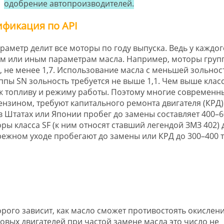
одобрение автопроизводителей.
фикация по API
араметр делит все моторы по году выпуска. Ведь у каждог
ем или иным параметрам масла. Например, моторы групп
, не менее 1,7. Использование масла с меньшей зольнос
ппы SN зольность требуется не выше 1,1. Чем выше клас
я к топливу и режиму работы. Поэтому многие современн
нзином, требуют капитального ремонта двигателя (КРД)
 в Штатах или Японии пробег до замены составляет 400–6
ы класса SF (к ним относят ставший легендой ЗМЗ 402) 
ежном уходе пробегают до замены или КРД до 300–400 
рого зависит, как масло сможет противостоять окислени
новых двигателей при частой замене масла это число не