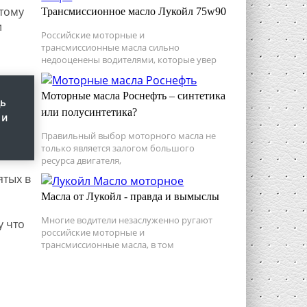
тому
Трансмиссионное масло Лукойл 75w90
и
Российские моторные и
трансмиссионные масла сильно
недооценены водителями, которые увер
Моторные масла Роснефть – синтетика
дь
или полусинтетика?
 и
Правильный выбор моторного масла не
только является залогом большого
ресурса двигателя,
ятых в
Масла от Лукойл - правда и вымыслы
Многие водители незаслуженно ругают
у что
российские моторные и
трансмиссионные масла, в том