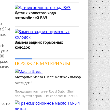
Датчик холостого хода
автомобилей ВАЗ
о
 SF и
тью
с
Замена задних тормозных
ые
колодок
 уже
00
даже
ПОХОЖИЕ МАТЕРИАЛЫ
тысяч
Моторные масла Шелл Хеликс - выбор
очевиден!
Продукция компании Royal Dutch Shell
пользуется огромным спросом в России.
ю, то