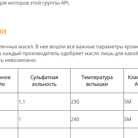
я моторов этой группы API.
МИ
зличных масел. В нее вошли все важные параметры кром
о каждый производитель одобряет масло лишь для какой
ать невозможно.
чное
Сульфатная
Температура
Кла
ло
зольность
вспышки
A
1,1
230
SM
1
240
SM