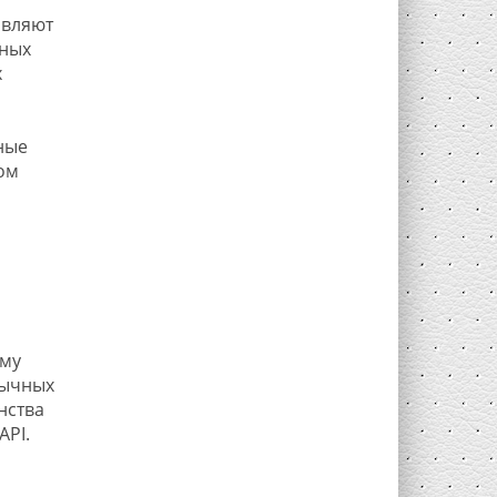
авляют
чных
х
ные
ом
ому
бычных
нства
API.