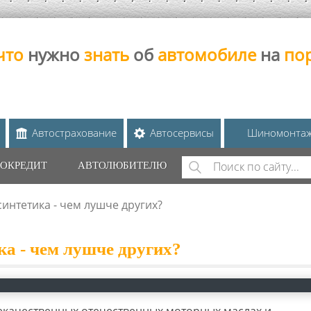
что
нужно
знать
об
автомобиле
на
по
Автострахование
Автосервисы
Шиномонта
Поиск
ОКРЕДИТ
АВТОЛЮБИТЕЛЮ
ФОРМА ПОИС
интетика - чем лушче других?
а - чем лушче других?
качественных отечественных моторных маслах и