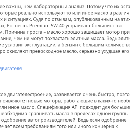
ее важны, чем лабораторный анализ. Потому что их ост
которые реально используют то или иное масло в разли
х и ситуациях. Судя по отзывам, опубликованным на эти
ах, Роснефть Premium 5W-40 устраивает большинство
ом. Причина проста – масло хорошо защищает мотор при
зине, чем не могут похвастать элитные масла. Ведь элит
е условия эксплуатации, а бензин с большим количеств
тро окисляют превосходное масло, серьезно ухудшая его
е двигателестроение, развивается очень быстро, поэт
ь появляются новые моторы, работающие в каких-то нео
или иное масло. Спецификация API подходит для больши
необходимо сравнивать масла в пределах одной группы 
и одобрение автопроизводителей. Ведь если одобрение
ечает всем требованиям того или иного концерна к