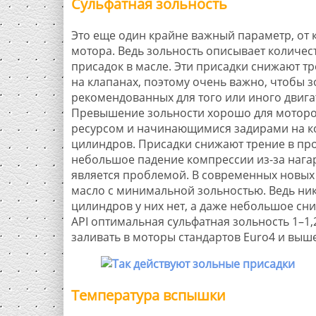
Сульфатная зольность
Это еще один крайне важный параметр, от 
мотора. Ведь зольность описывает количе
присадок в масле. Эти присадки снижают тр
на клапанах, поэтому очень важно, чтобы з
рекомендованных для того или иного двига
Превышение зольности хорошо для моторо
ресурсом и начинающимися задирами на ко
цилиндров. Присадки снижают трение в про
небольшое падение компрессии из-за нагар
является проблемой. В современных новых 
масло с минимальной зольностью. Ведь ник
цилиндров у них нет, а даже небольшое сн
API оптимальная сульфатная зольность 1–1,
заливать в моторы стандартов Euro4 и выше
Температура вспышки