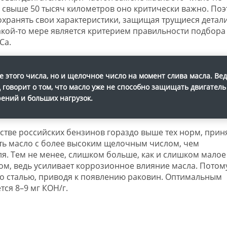
 свыше 50 тысяч километров оно критически важно. Поэ
охранять свои характеристики, защищая трущиеся детал
какой-то мере является критерием правильности подбора
Ca.
 этого числа, но и щелочное число на момент слива масла. Ве
говорит о том, что масло уже не способно защищать двигатель
рений и больших нагрузок.
нстве российских бензинов гораздо выше тех норм, прин
ть масло с более высоким щелочным числом, чем
. Тем не менее, слишком больше, как и слишком малое
ом, ведь усиливает коррозионное влияние масла. Потом
 со сталью, приводя к появлению раковин. Оптимальным
тся 8–9 мг КОН/г.