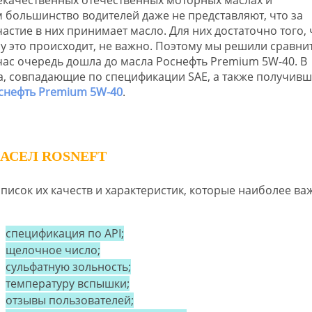
 большинство водителей даже не представляют, что за
астие в них принимает масло. Для них достаточно того, 
ему это происходит, не важно. Поэтому мы решили сравни
ас очередь дошла до масла Роснефть Premium 5W-40. В
ла, совпадающие по спецификации SAE, а также получив
снефть Premium 5W-40
.
АСЕЛ ROSNEFT
писок их качеств и характеристик, которые наиболее ва
спецификация по API;
щелочное число;
сульфатную зольность;
температуру вспышки;
отзывы пользователей;