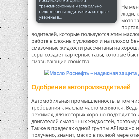
Российские моторные и
трансмиссионные масла сильно
Не мен
недооценены водителями, которые
люди, 
уверены в...
мотора
портал
водителей, которые пользуются этим масл
работе в сложных условиях и на плохом бен
смазочные жидкости рассчитаны на хороши
серы создает картерные газы, которые быс
смазывающие свойства.
Одобрение автопроизводителей
Автомобильная промышленность, в том числ
требования к маслам часто меняются. Вед
режимах, для которых хорошо подходит то 
двигателей смазочных жидкостей, поэтому 
Также в пределах одной группы API важно 
получено, значит, масло в полной мере отв