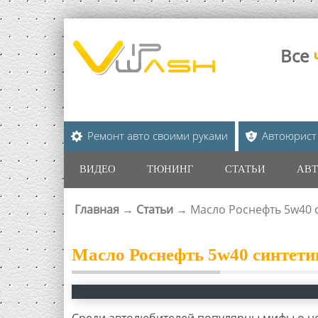
Все
Ремонт авто своими руками
Автоюрист
ВИДЕО
ТЮНИНГ
СТАТЬИ
АВТ
Главная
→
Статьи
→
Масло Роснефть 5w40 с
ВЫ ЗДЕСЬ
Масло Роснефть 5w40 синтетик
Среди автолюбителей популярны мифы о не