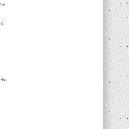
ем
ых
 на