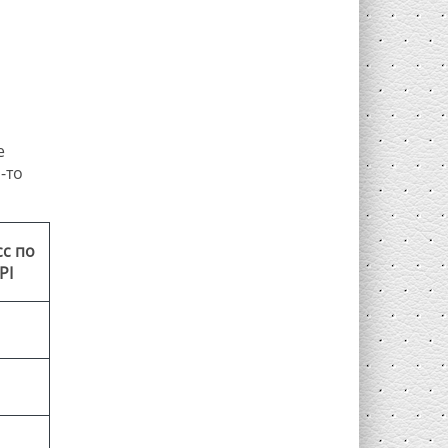
е
-то
сс по
PI