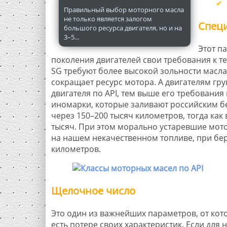
Правильный выбор моторного масла
не только является залогом
Специ
большого ресурса двигателя, но и на
3–5...
Этот п
поколения двигателей свои требования к т
SG требуют более высокой зольности масла
сокращает ресурс мотора. А двигателям гру
двигателя по API, тем выше его требовани
иномарки, которые заливают российским бе
через 150–200 тысяч километров, тогда как
тысяч. При этом морально устаревшие мотор
на нашем некачественном топливе, при бер
километров.
Щелочное число
Это один из важнейших параметров, от кото
есть потере своих характеристик. Если для 