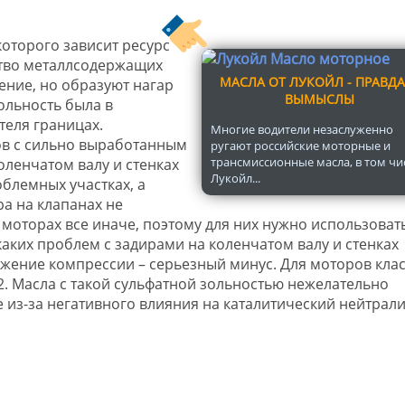
которого зависит ресурс
ство металлсодержащих
МАСЛА ОТ ЛУКОЙЛ - ПРАВДА
ение, но образуют нагар
ВЫМЫСЛЫ
ольность была в
теля границах.
Многие водители незаслуженно
в с сильно выработанным
ругают российские моторные и
трансмиссионные масла, в том чи
ленчатом валу и стенках
Лукойл...
блемных участках, а
а на клапанах не
моторах все иначе, поэтому для них нужно использоват
аких проблем с задирами на коленчатом валу и стенках
ижение компрессии – серьезный минус. Для моторов кла
2. Масла с такой сульфатной зольностью нежелательно
 из-за негативного влияния на каталитический нейтрали