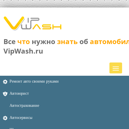
Все
что
нужно
знать
об
автомоби
VipWash.ru
Ремонт авто своими руками
Автоюрист
Автострахование
Автосервисы