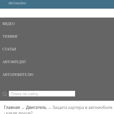
Автомойки
ВИДЕО
ТЮНИНГ
СТАТЬИ
АВТОКРЕДИТ
АВТОЛЮБИТЕЛЮ
Поиск
ФОРМА ПОИСКА
Главная
→
Двигатель
→
Защита картера в автомобиле
ВЫ ЗДЕСЬ
- какая лучше?