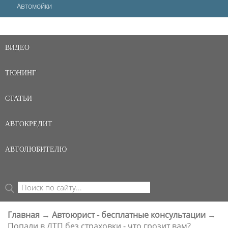
Автомойки
ВИДЕО
ТЮНИНГ
СТАТЬИ
АВТОКРЕДИТ
АВТОЛЮБИТЕЛЮ
Поиск
ФОРМА ПОИСКА
Главная
→
Автоюрист - бесплатные консультации
→
ВЫ ЗДЕСЬ
Попали в ДТП без страховки - что грозит вам?