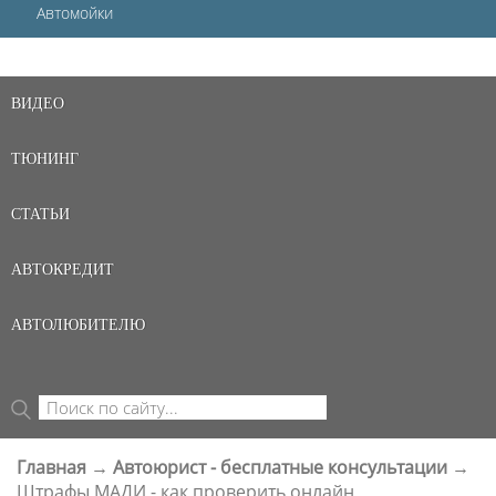
Автомойки
ВИДЕО
ТЮНИНГ
СТАТЬИ
АВТОКРЕДИТ
АВТОЛЮБИТЕЛЮ
Поиск
ФОРМА ПОИСКА
Главная
→
Автоюрист - бесплатные консультации
→
ВЫ ЗДЕСЬ
Штрафы МАДИ - как проверить онлайн