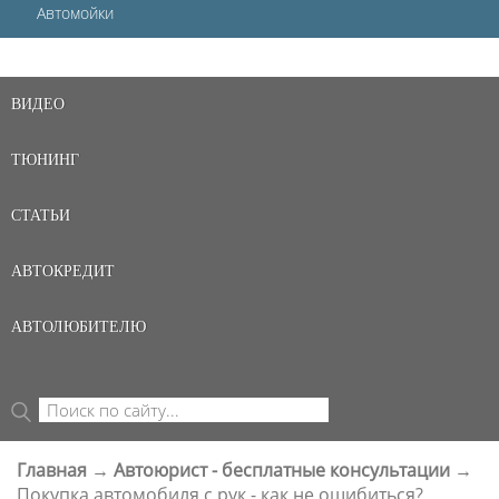
Автомойки
ВИДЕО
ТЮНИНГ
СТАТЬИ
АВТОКРЕДИТ
АВТОЛЮБИТЕЛЮ
Поиск
ФОРМА ПОИСКА
Главная
→
Автоюрист - бесплатные консультации
→
ВЫ ЗДЕСЬ
Покупка автомобиля с рук - как не ошибиться?