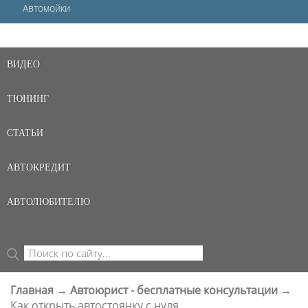
Автомойки
ВИДЕО
ТЮНИНГ
СТАТЬИ
АВТОКРЕДИТ
АВТОЛЮБИТЕЛЮ
Поиск
ФОРМА ПОИСКА
Главная
→
Автоюрист - бесплатные консультации
→
ВЫ ЗДЕСЬ
Как открыть автостоянку с нуля