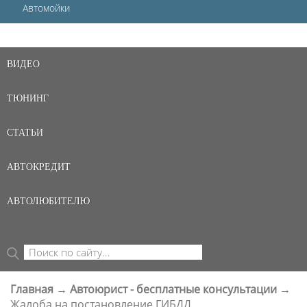
Автомойки
ВИДЕО
ТЮНИНГ
СТАТЬИ
АВТОКРЕДИТ
АВТОЛЮБИТЕЛЮ
Поиск
ФОРМА ПОИСКА
Главная
→
Автоюрист - бесплатные консультации
→
ВЫ ЗДЕСЬ
Жалоба на постановление ГИБДД