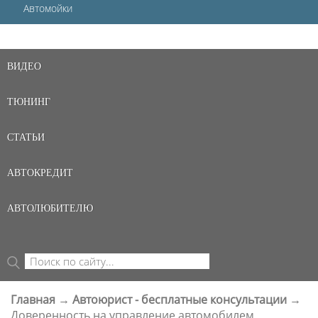
Автомойки
ВИДЕО
ТЮНИНГ
СТАТЬИ
АВТОКРЕДИТ
АВТОЛЮБИТЕЛЮ
Поиск
ФОРМА ПОИСКА
Главная
→
Автоюрист - бесплатные консультации
→
ВЫ ЗДЕСЬ
Доверенность на управление автомобилем