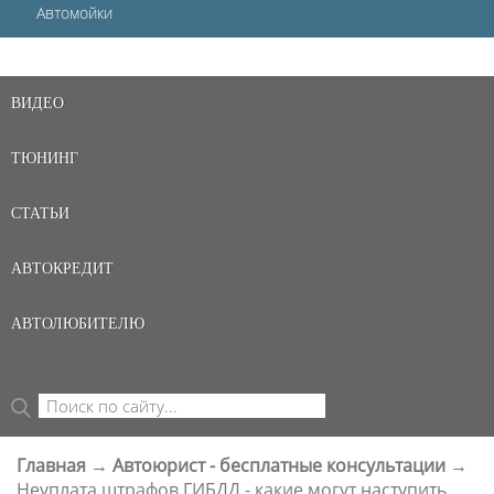
Автомойки
ВИДЕО
ТЮНИНГ
СТАТЬИ
АВТОКРЕДИТ
АВТОЛЮБИТЕЛЮ
Поиск
ФОРМА ПОИСКА
Главная
→
Автоюрист - бесплатные консультации
→
ВЫ ЗДЕСЬ
Неуплата штрафов ГИБДД - какие могут наступить