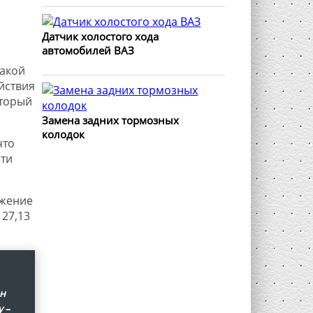
Датчик холостого хода
автомобилей ВАЗ
такой
йствия
оторый
Замена задних тормозных
колодок
что
сти
ижение
27,13
н
у
–