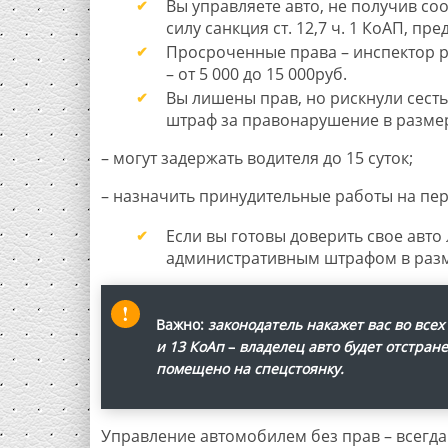
Вы управляете авто, не получив со
силу санкция ст. 12,7 ч. 1 КоАП, пр
Просроченные права – инспектор ра
– от 5 000 до 15 000руб.
Вы лишены прав, но рискнули сесть
штраф за правонарушение в размере
– могут задержать водителя до 15 суток;
– назначить принудительные работы на пери
Если вы готовы доверить свое авто
административным штрафом в разм
Важно:
законодатель накажет вас во всех
и 13 КоАп
–
владелец авто будет отстран
помещено на спецстоянку.
Управление автомобилем без прав – всегд