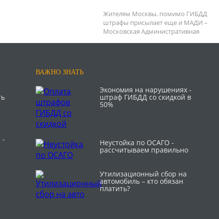
Жителям Москвы, помимо ГИБДД
штрафы присылает еще и МАДИ –
Московская Административная
ВАЖНО ЗНАТЬ
Экономия на нарушениях -
ть
штраф ГИБДД со скидкой в
50%
 -
Неустойка по ОСАГО -
рассчитываем правильно
Утилизационный сбор на
автомобиль – кто обязан
платить?