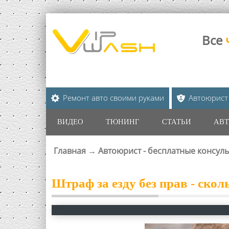
Все
Ремонт авто своими руками
Автоюрист
ВИДЕО
ТЮНИНГ
СТАТЬИ
АВТ
Главная
→
Автоюрист - бесплатные консул
ВЫ ЗДЕСЬ
Штраф за езду без прав - скол