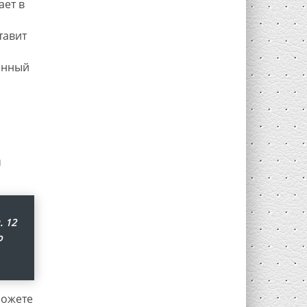
ает в
тавит
шенный
м
. 12
о
можете