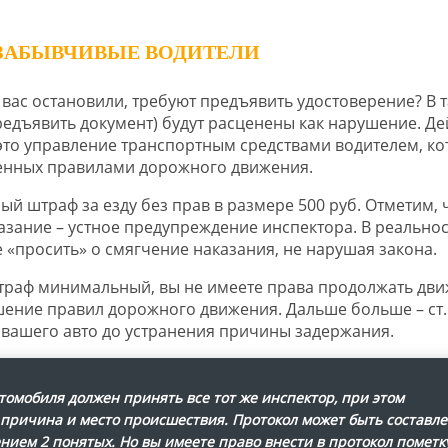
 ЗАБЫВЧИВЫЕ ВОДИТЕЛИ
вас остановили, требуют предъявить удостоверение? В 
едъявить документ) будут расценены как нарушение. Де
 это управление транспортным средствами водителем, к
ренных правилами дорожного движения.
й штраф за езду без прав в размере 500 руб. Отметим, 
азание – устное предупреждение инспектора. В реально
е «просить» о смягчение наказания, не нарушая закона.
о штраф минимальный, вы не имеете права продолжать дв
ение правил дорожного движения. Дальше больше – ст. 
вашего авто до устранения причины задержания.
омобиля должен принять все тот же инспектор, при этом
 причина и место происшествия. Протокол может быть составле
нием 2 понятых. Но вы имеете право внести в протокол пометк