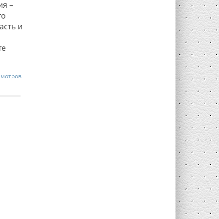
ия –
то
асть и
те
смотров