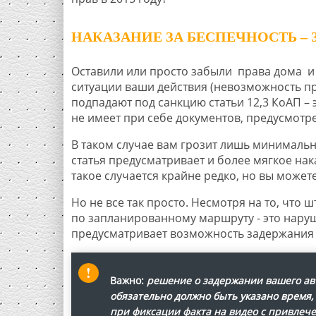
НАКАЗАНИЕ ЗА БЕСПЕЧНОСТЬ –
Оставили или просто забыли права дома и 
ситуации ваши действия (невозможность пр
подпадают под санкцию статьи 12,3 КоАП –
не имеет при себе документов, предусмот
В таком случае вам грозит лишь минимальны
статья предусматривает и более мягкое нак
такое случается крайне редко, но вы может
Но не все так просто. Несмотря на то, чт
по запланированному маршруту - это наруш
предусматривает возможность задержания 
Важно:
решение о задержании вашего авт
обязательно должно быть указано время,
при фиксации факта на видео с привлече