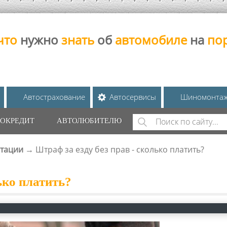
что
нужно
знать
об
автомобиле
на
по
Автострахование
Автосервисы
Шиномонта
Поиск
ОКРЕДИТ
АВТОЛЮБИТЕЛЮ
ФОРМА ПОИС
ьтации
→
Штраф за езду без прав - сколько платить?
ько платить?