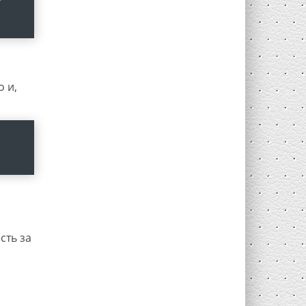
 и,
сть за