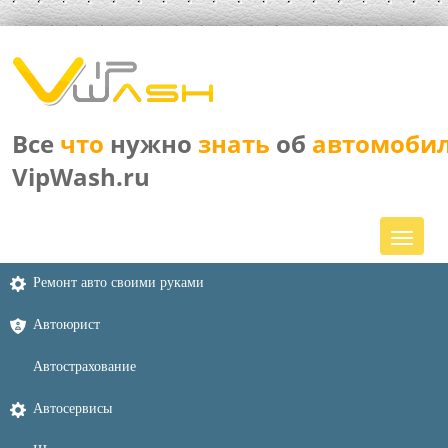
Все
что
нужно
знать
об
автомоби
VipWash.ru
Ремонт авто своими руками
Автоюрист
Автострахование
Автосервисы