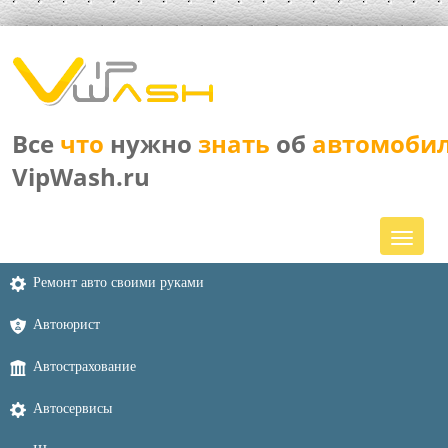
Все
что
нужно
знать
об
автомоби
VipWash.ru
Ремонт авто своими руками
Автоюрист
Автострахование
Автосервисы