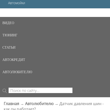
Автомойки
ВИДЕО
ТЮНИНГ
СТАТЬИ
АВТОКРЕДИТ
АВТОЛЮБИТЕЛЮ
Поиск
ФОРМА ПОИСКА
Главная
→
Автолюбителю
→
Датчик давления шин -
ВЫ ЗДЕСЬ
как он работает?