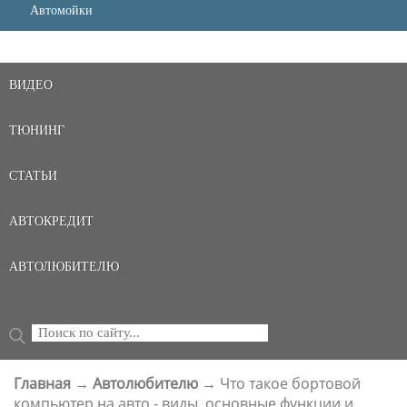
Автомойки
ВИДЕО
ТЮНИНГ
СТАТЬИ
АВТОКРЕДИТ
АВТОЛЮБИТЕЛЮ
Поиск
ФОРМА ПОИСКА
Главная
→
Автолюбителю
→
Что такое бортовой
ВЫ ЗДЕСЬ
компьютер на авто - виды, основные функции и