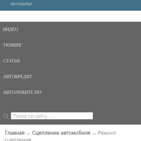
Автомойки
ВИДЕО
ТЮНИНГ
СТАТЬИ
АВТОКРЕДИТ
АВТОЛЮБИТЕЛЮ
Поиск
ФОРМА ПОИСКА
Главная
→
Сцепление автомобиля
→
Ремонт
ВЫ ЗДЕСЬ
сцепления