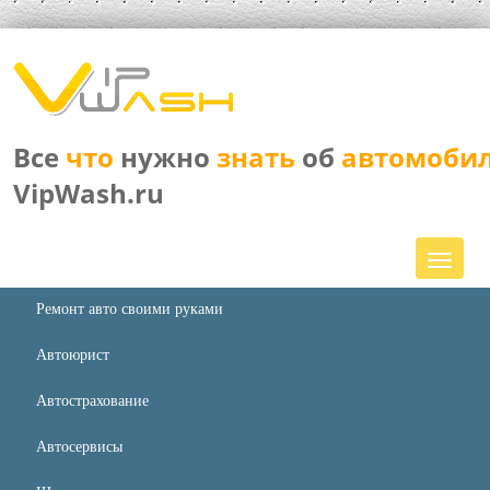
Все
что
нужно
знать
об
автомоби
VipWash.ru
Ремонт авто своими руками
Автоюрист
Автострахование
Автосервисы