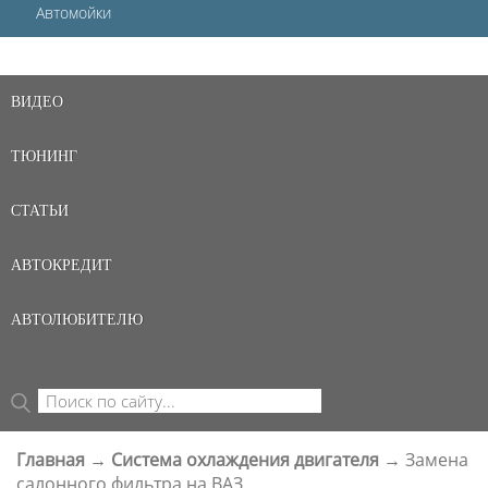
Автомойки
ВИДЕО
ТЮНИНГ
СТАТЬИ
АВТОКРЕДИТ
АВТОЛЮБИТЕЛЮ
Поиск
ФОРМА ПОИСКА
Главная
→
Система охлаждения двигателя
→
Замена
ВЫ ЗДЕСЬ
салонного фильтра на ВАЗ