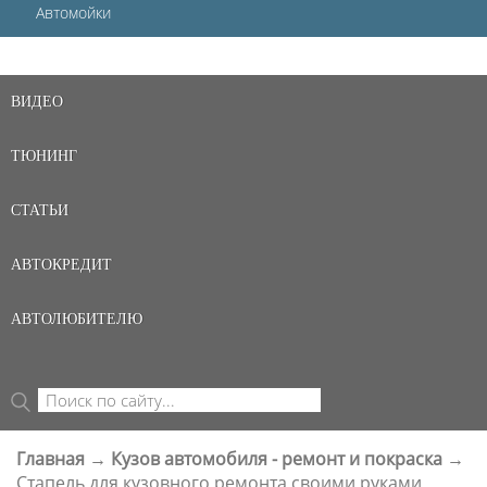
Автомойки
ВИДЕО
ТЮНИНГ
СТАТЬИ
АВТОКРЕДИТ
АВТОЛЮБИТЕЛЮ
Поиск
ФОРМА ПОИСКА
Главная
→
Кузов автомобиля - ремонт и покраска
→
ВЫ ЗДЕСЬ
Стапель для кузовного ремонта своими руками