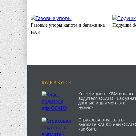
Газовые упоры капота и багажника
Подушка б
ВАЗ
БУДЬ В КУРСЕ
Коэффициент КБМ и класс
водителя ОСАГО - как узна
данные и для чего это
нужно?
Страховая отказала в
выплате КАСКО или ОСАГО
как быть