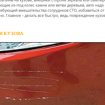
ющие из-под колес камни или ветви деревьев, авто надо
требующий вмешательства сотруднков СТО, избавиться от
 Главное – делать все быстро, ведь повреждение кузо
Я КУЗОВА