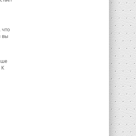
 что
я вы
чше
 К