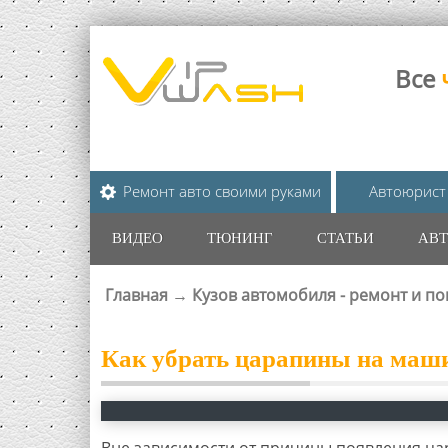
Все
Ремонт авто своими руками
Автоюрист
ВИДЕО
ТЮНИНГ
СТАТЬИ
АВТ
Главная
→
Кузов автомобиля - ремонт и по
ВЫ ЗДЕСЬ
Как убрать царапины на маш
Вне зависимости от причины появления ца