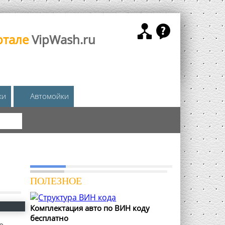
ртале
VipWash.ru
жи
Автомойки
КА
ПОЛЕЗНОЕ
Комплектация авто по ВИН коду
бесплатно
е