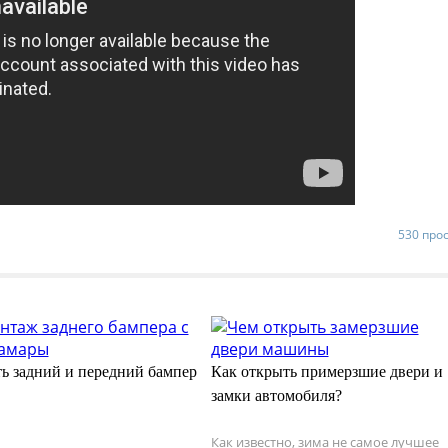
530 про
ть задний и передний бампер
Как открыть примерзшие двери и
замки автомобиля?
Как известно, зима не самое лучшее