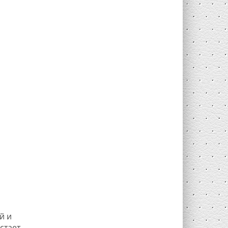
й и
стает