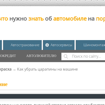
что
нужно
знать
об
автомобиле
на
по
Автострахование
Автосервисы
Шиномонта
Поиск
ОКРЕДИТ
АВТОЛЮБИТЕЛЮ
ФОРМА ПОИС
краска
→
Как убрать царапины на машине
ине
рапины на кузове, внешней стороне зеркала или бампер