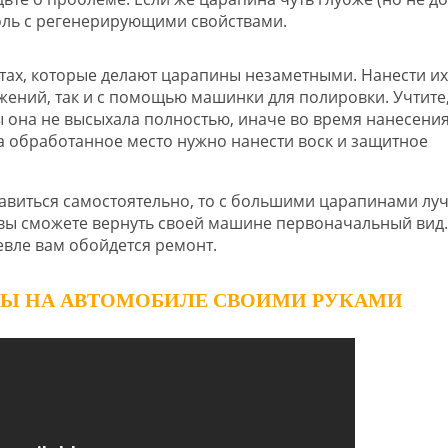
оль с регенерирующими свойствами.
стах, которые делают царапины незаметными. Нанести их
ений, так и с помощью машинки для полировки. Учтите,
ы она не высыхала полностью, иначе во время нанесени
на обработанное место нужно нанести воск и защитное
виться самостоятельно, то с большими царапинами лу
и вы сможете вернуть своей машине первоначальный вид.
евле вам обойдется ремонт.
ИНЫ НА АВТОМОБИЛЕ СВОИМИ РУКАМИ