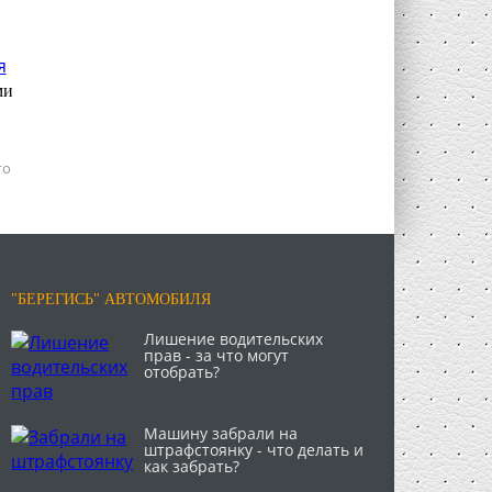
ми
го
"БЕРЕГИСЬ" АВТОМОБИЛЯ
Лишение водительских
прав - за что могут
отобрать?
Машину забрали на
штрафстоянку - что делать и
как забрать?