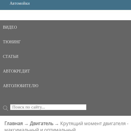
Автомойки
ВИДЕО
ТЮНИНГ
СТАТЬИ
АВТОКРЕДИТ
АВТОЛЮБИТЕЛЮ
Поиск
ФОРМА ПОИСКА
Главная
→
Двигатель
→
Крутящий момент двигателя -
ВЫ ЗДЕСЬ
максимальный и оптимальный