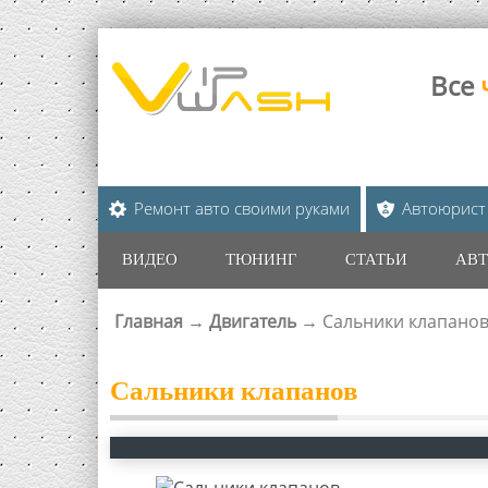
Все
Ремонт авто своими руками
Автоюрист
ВИДЕО
ТЮНИНГ
СТАТЬИ
АВТ
Главная
→
Двигатель
→
Cальники клапано
ВЫ ЗДЕСЬ
Cальники клапанов