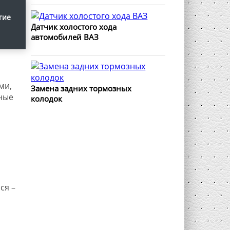
гие
Датчик холостого хода
автомобилей ВАЗ
ми,
Замена задних тормозных
ные
колодок
ся –