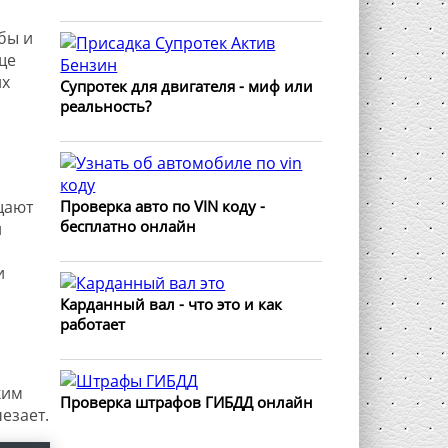
бы и
ще
их
Супротек для двигателя - миф или
реальность?
Проверка авто по VIN коду -
щают
бесплатно онлайн
и
и
Карданный вал - что это и как
работает
ким
Проверка штрафов ГИБДД онлайн
езает.