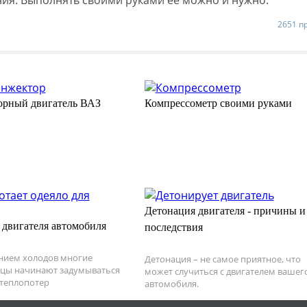
ия. Выполнять своими руками ее можно и нужно.
2651 п
рный двигатель ВАЗ
Компрессометр своими руками
Детонация двигателя - причины и
 двигателя автомобиля
последствия
нием холодов многие
Детонация – не самое приятное, что
ьцы начинают задумываться
может случиться с двигателем вашег
 теплопотер
автомобиля.