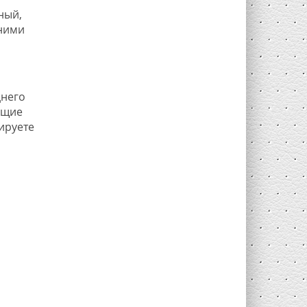
ный,
шними
днего
ющие
ируете