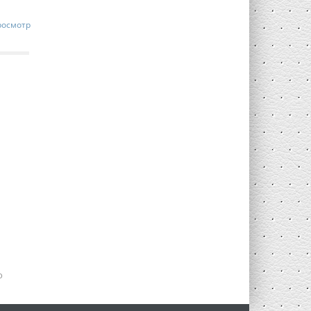
росмотр
о