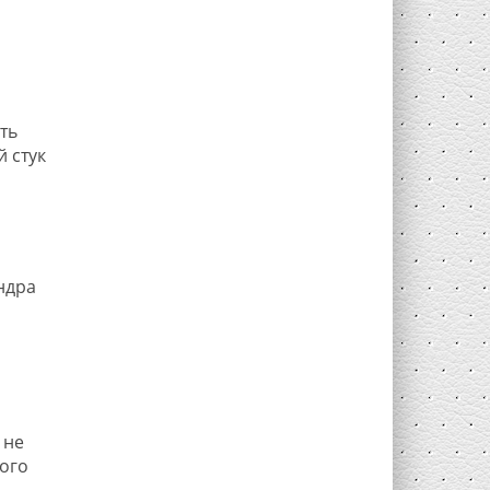
ть
 стук
ндра
 не
ного