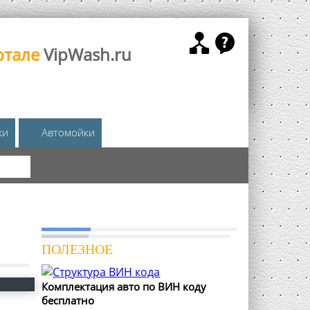
ртале
VipWash.ru
жи
Автомойки
КА
ПОЛЕЗНОЕ
Комплектация авто по ВИН коду
бесплатно