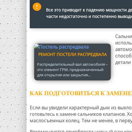
Все это приводит к падению мощности дв
части недостаточно и постепенно выводит
Сальни
исполь
автомо
РЕМОНТ ПОСТЕЛИ РАСПРЕДВАЛА
способ
детали
Распределительный вал автомобиля –
это элемент ГРМ, предназначенный
для открытия или закрытия...
КАК ПОДГОТОВИТЬСЯ К ЗАМЕН
Если вы увидели характерный дым из выхло
готовьтесь к замене сальников клапанов. Х
маслосъемных колец. Тем не менее, в перв
Рекомендуется приобрести нужный вам комп