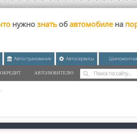
что
нужно
знать
об
автомобиле
на
по
Автострахование
Автосервисы
Шиномонта
Поиск
ОКРЕДИТ
АВТОЛЮБИТЕЛЮ
ФОРМА ПОИС
в