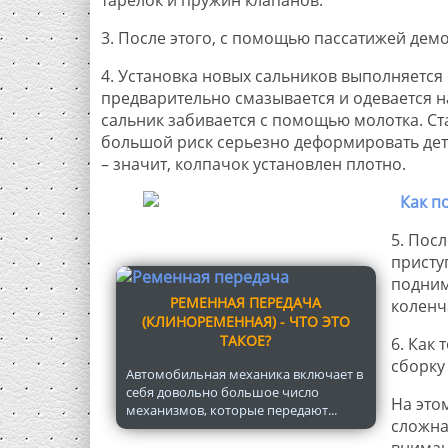
тарелок и пружин клапанов.
3. После этого, с помощью пассатижей дем
4. Установка новых сальников выполняетс
предварительно смазывается и одевается на
сальник забивается с помощью молотка. Ст
большой риск серьезно деформировать детал
– значит, колпачок установлен плотно.
5. Пос
присту
подним
РЕМЕННАЯ ПЕРЕДАЧА
коленч
(КЛИНОРЕМЕННАЯ) - ЧТО ЭТО
ТАКОЕ?
6. Как
сборку
Автомобильная механика включает в
себя довольно большое число
На это
механизмов, которые передают...
сложна