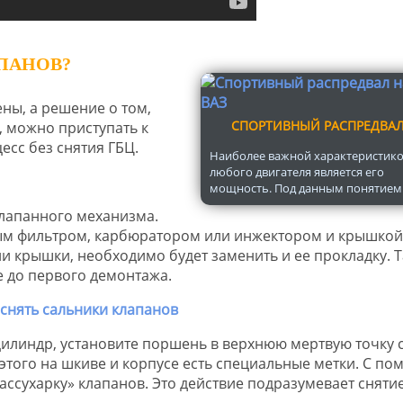
ПАНОВ?
ены, а решение о том,
СПОРТИВНЫЙ РАСПРЕДВА
, можно приступать к
сс без снятия ГБЦ.
Наиболее важной характеристик
любого двигателя является его
мощность. Под данным понятием.
 клапанного механизма.
ным фильтром, карбюратором или инжектором и крышкой
ии крышки, необходимо будет заменить и ее прокладку. Т
 до первого демонтажа.
 цилиндр, установите поршень в верхнюю мертвую точку 
того на шкиве и корпусе есть специальные метки. С п
ассухарку» клапанов. Это действие подразумевает сняти