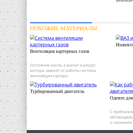
вниман
ПОХОЖИЕ МАТЕРИАЛЫ
Инжекто
Вентиляция картерных газов
Состояние масла, а значит и ресурс
мотора, зависят от работы системы
вентиляции картерн
Турбированный двигатель
Одеяло для
С приближе
автовладел
о снижении