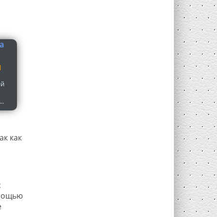
Л
ой
..
ак как
с
омощью
е