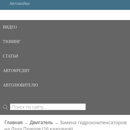
Автомойки
ВИДЕО
ТЮНИНГ
СТАТЬИ
АВТОКРЕДИТ
АВТОЛЮБИТЕЛЮ
Поиск
ФОРМА ПОИСКА
Главная
→
Двигатель
→
Замена гидрокомпенсаторов
ВЫ ЗДЕСЬ
на Лада Приоре (16 клапанов)