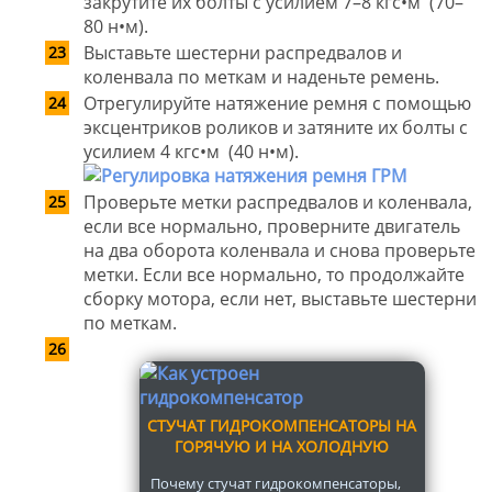
закрутите их болты с усилием 7–8 кгс•м (70–
80 н•м).
Выставьте шестерни распредвалов и
коленвала по меткам и наденьте ремень.
Отрегулируйте натяжение ремня с помощью
эксцентриков роликов и затяните их болты с
усилием 4 кгс•м (40 н•м).
Проверьте метки распредвалов и коленвала,
если все нормально, проверните двигатель
на два оборота коленвала и снова проверьте
метки. Если все нормально, то продолжайте
сборку мотора, если нет, выставьте шестерни
по меткам.
СТУЧАТ ГИДРОКОМПЕНСАТОРЫ НА
ГОРЯЧУЮ И НА ХОЛОДНУЮ
Почему стучат гидрокомпенсаторы,