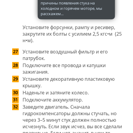
причины появления стука на
холодном и горячем моторе, мы
расскажем...
Установите форсунки, рампу и ресивер,
закрутите их болты с усилием 2,5 кгс•м (25
н•м).
Установите воздушный фильтр и его
патрубок.
Подключите все провода и катушки
зажигания.
Установите декоративную пластиковую
крышку.
Наденьте и затяните колесо.
Подключите аккумулятор.
Заведите двигатель. Сначала
гидрокомпенсаторы должны стучать, но
через 3–5 минут стук должен полностью
исчезнуть. Если звук исчез, вы все сделали
правильно. Если нет, значит, в чем-то