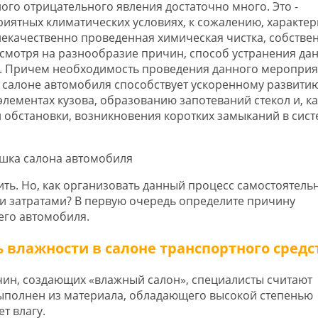
го отрицательного явления достаточно много. Это -
иятных климатических условиях, к сожалению, характе
екачественно проведенная химическая чистка, собстве
несмотря на разнообразие причин, способ устранения да
. Причем необходимость проведения данного мероприя
в салоне автомобиля способствует ускоренному развити
лементах кузова, образованию запотеваний стекол и, ка
 обстановки, возникновения коротких замыканий в сист
ть. Но, как организовать данный процесс самостоятельн
затратами? В первую очередь определите причину
его автомобиля.
влажности в салоне транспортного средс
ин, создающих «влажный салон», специалисты считают
ыполнен из материала, обладающего высокой степенью
т влагу.