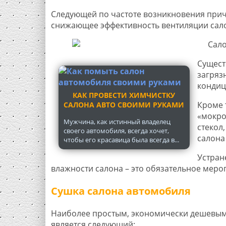
Следующей по частоте возникновения прич
снижающее эффективность вентиляции сал
Сущест
загряз
кондиц
КАК ПРОВЕСТИ ХИМЧИСТКУ
Кроме 
САЛОНА АВТО СВОИМИ РУКАМИ
«мокро
Мужчина, как истинный владелец
стекол
своего автомобиля, всегда хочет,
салона
чтобы его красавица была всегда в...
Устран
влажности салона – это обязательное мер
Сушка салона автомобиля
Наиболее простым, экономически дешевым
является следующий: