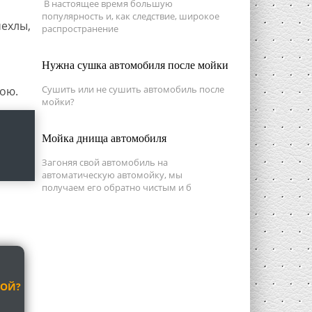
В настоящее время большую
популярность и, как следствие, широкое
чехлы,
распространение
Нужна сушка автомобиля после мойки
Сушить или не сушить автомобиль после
ою.
мойки?
Мойка днища автомобиля
Загоняя свой автомобиль на
автоматическую автомойку, мы
получаем его обратно чистым и б
МОЙ?