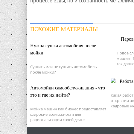
процессе езды, но и сохранность металличе
ПОХОЖИЕ МАТЕРИАЛЫ
Паров
Нужна сушка автомобиля после
мойки
Новое сл
машин Ге
так давно.
Сушить или не сушить автомобиль
после мойки?
Работа
Автомойки самообслуживания - что
это и где их найти?
Какая работ
открытии ав
кадровые ню
Мойка машин как бизнес предоставляет
широкие возможности для
рационализации своей деяте