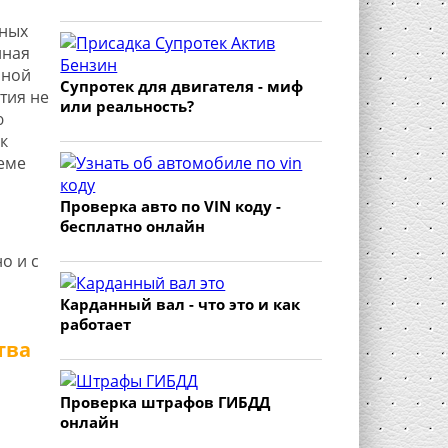
рных
нная
нной
Супротек для двигателя - миф
тия не
или реальность?
ю
к
еме
Проверка авто по VIN коду -
бесплатно онлайн
о и с
Карданный вал - что это и как
работает
тва
Проверка штрафов ГИБДД
онлайн