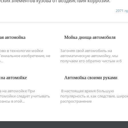
ских элементов кузова от воздействия коррозии.
2071 п
ая автомойка
Мойка днища автомобиля
ово в технологии мойки
Загоняя свой автомобиль на
ниальное изобретение, не
автоматическую автомойку, мы
..
получаем его обратно чистым и б
 на автомойке
Автомойка своими руками
а на автомойке При
В настоящее время большую
томойки следует учитывать
популярность и, как следствие, широ
ансы в этой...
распространение