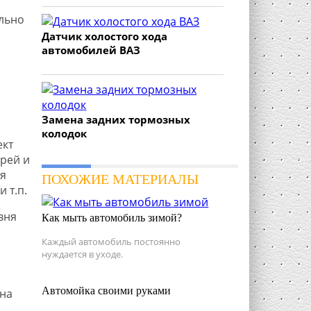
льно
Датчик холостого хода
автомобилей ВАЗ
Замена задних тормозных
колодок
ект
рей и
я
ПОХОЖИЕ МАТЕРИАЛЫ
и т.п.
вня
Как мыть автомобиль зимой?
Каждый автомобиль постоянно
нуждается в уходе.
Автомойка своими руками
на