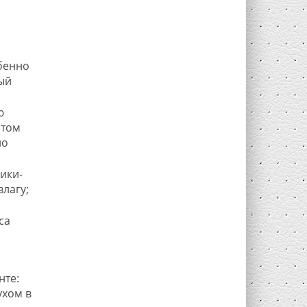
бенно
ый
ю
 том
но
ики-
лагу;
са
нте:
ухом в