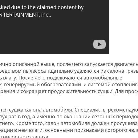
чно описанной выше, после чего запускается двигатель
редством пылесоса тщательно удаляются из салона грязь
ь влагу. После чего подключаются автомобильные
ух, генерируемый обогревателями и системой отопления
арения и сокращает продолжительность сушки. Для про
ится сушка салона автомобиля. Специалисты рекомендую
ух раз в год, а именно по окончании сезонных периодо
етнего. Кроме того, салон автомобиля должен просушива
рации в нем влаги, основными признаками которого явл
 гнилостного запаха.