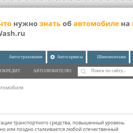
что
нужно
знать
об
автомобиле
на
Wash.ru
Автострахование
Автосервисы
Шиномонтажи
Поиск
ОКРЕДИТ
АВТОЛЮБИТЕЛЮ
ФОРМА ПОИС
втомобиля
ации транспортного средства, повышенный уровень
ано или поздно сталкивается любой отечественный