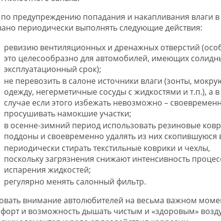
 по предупреждению попадания и накапливания влаги в
вано периодически выполнять следующие действия:
ревизию вентиляционных и дренажных отверстий (осо
это целесообразно для автомобилей, имеющих солидн
эксплуатационный срок);
не перевозить в салоне источники влаги (зонты, мокру
одежду, негерметичные сосуды с жидкостями и т.п.), а в
случае если этого избежать невозможно – своевремен
просушивать намокшие участки;
в осенне-зимний период использовать резиновые ковр
поддоны и своевременно удалять из них скопившуюся в
периодически стирать текстильные коврики и чехлы,
поскольку загрязнения снижают интенсивность процес
испарения жидкостей;
регулярно менять салонный фильтр.
овать внимание автолюбителей на весьма важном моме
омфорт и возможность дышать чистым и «здоровым» возд