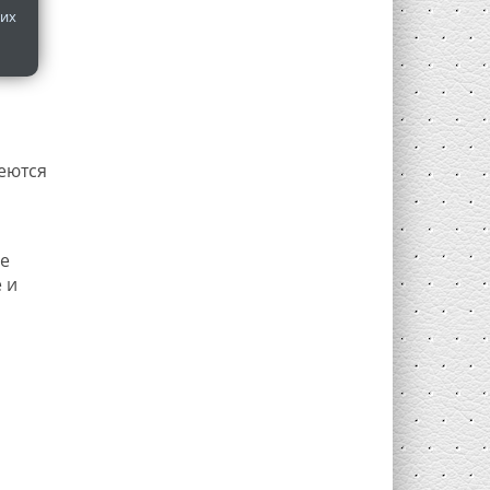
 их
еются
е
 и