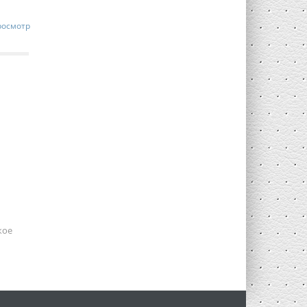
росмотр
кое