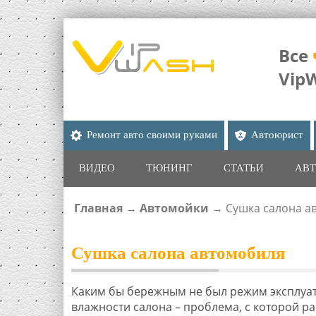
Все
Vip
Ремонт авто своими руками
Автоюрист
ВИДЕО
ТЮНИНГ
СТАТЬИ
АВТ
Главная
→
Автомойки
→
Сушка салона а
ВЫ ЗДЕСЬ
Сушка салона автомобиля
Каким бы бережным не был режим эксплуат
влажности салона – проблема, с которой р