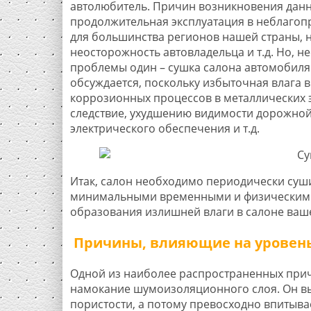
автолюбитель. Причин возникновения данно
продолжительная эксплуатация в неблагопр
для большинства регионов нашей страны, н
неосторожность автовладельца и т.д. Но, 
проблемы один – сушка салона автомобиля
обсуждается, поскольку избыточная влага 
коррозионных процессов в металлических э
следствие, ухудшению видимости дорожной
электрического обеспечения и т.д.
Итак, салон необходимо периодически суши
минимальными временными и физическими 
образования излишней влаги в салоне ваш
Причины, влияющие на уровень 
Одной из наиболее распространенных прич
намокание шумоизоляционного слоя. Он в
пористости, а потому превосходно впитывае