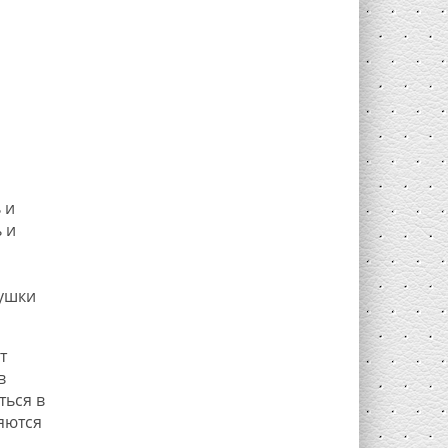
 и
 и
сушки
т
в
ться в
яются