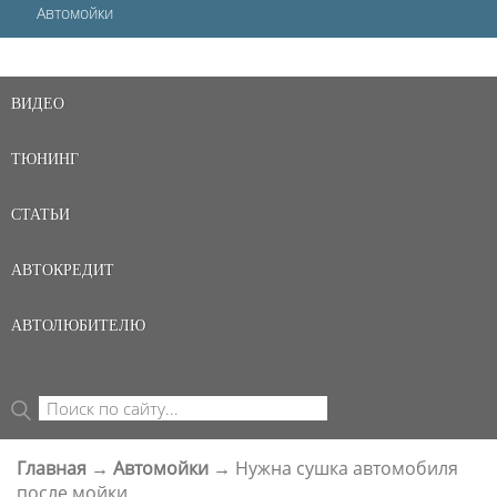
Автомойки
ВИДЕО
ТЮНИНГ
СТАТЬИ
АВТОКРЕДИТ
АВТОЛЮБИТЕЛЮ
Поиск
ФОРМА ПОИСКА
Главная
→
Автомойки
→
Нужна сушка автомобиля
ВЫ ЗДЕСЬ
после мойки