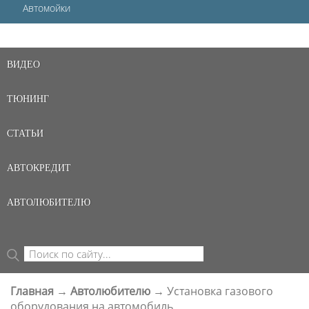
Автомойки
ВИДЕО
ТЮНИНГ
СТАТЬИ
АВТОКРЕДИТ
АВТОЛЮБИТЕЛЮ
Поиск
ФОРМА ПОИСКА
Главная
→
Автолюбителю
→
Установка газового
ВЫ ЗДЕСЬ
оборудования на автомобиль