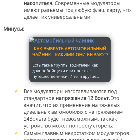
накопителя
. Современные модуляторы
имеют разъемы под любую флэш карту, что
делает их универсальными.
Минусы:
КАК ВЫБРАТЬ АВТОМОБИЛЬНЫЙ
ЧАЙНИК - КАКИМИ ОНИ БЫВАЮТ?
Есть такие группы водителей, как
дальнобойщики или простые
путешественники. И те, и другие...
Все модуляторы изготавливаются под
стандартное
напряжение 12 Вольт.
Это
значит, что их применение на тяжелых
дизельных автомобилях с напряжением
24Вольта будет невозможным, так как
устройство может попросту сгореть.
Самым главным недостатком модуляторов
являются
помехи
, которые есть всегда и