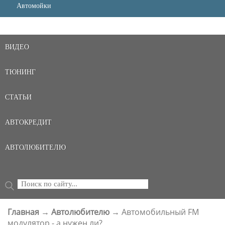
Автомойки
ВИДЕО
ТЮНИНГ
СТАТЬИ
АВТОКРЕДИТ
АВТОЛЮБИТЕЛЮ
Поиск
ФОРМА ПОИСКА
Главная
→
Автолюбителю
→
Автомобильный FM
ВЫ ЗДЕСЬ
модулятор - а нужен ли?