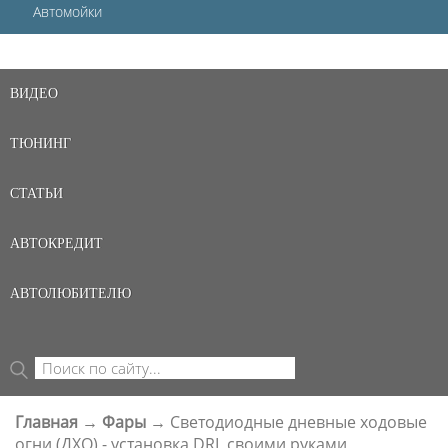
Автомойки
ВИДЕО
ТЮНИНГ
СТАТЬИ
АВТОКРЕДИТ
АВТОЛЮБИТЕЛЮ
Поиск
ФОРМА ПОИСКА
Главная
→
Фары
→
Светодиодные дневные ходовые
ВЫ ЗДЕСЬ
огни (ДХО) - установка DRL своими руками