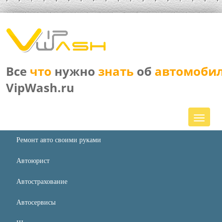
Все
что
нужно
знать
об
автомоби
VipWash.ru
Ремонт авто своими руками
Автоюрист
Автострахование
Автосервисы