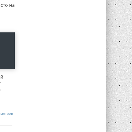
сто на
ий
у
в
смотров