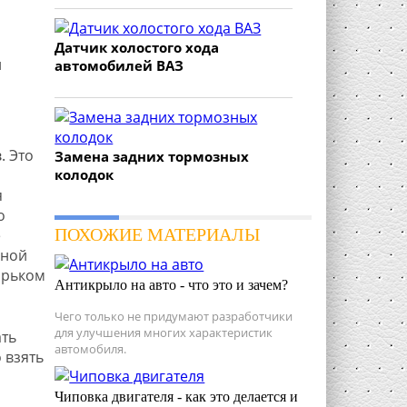
Датчик холостого хода
и
автомобилей ВАЗ
в
. Это
Замена задних тормозных
колодок
я
о
ПОХОЖИЕ МАТЕРИАЛЫ
е
жной
ырьком
Антикрыло на авто - что это и зачем?
Чего только не придумают разработчики
для улучшения многих характеристик
ать
автомобиля.
 взять
Чиповка двигателя - как это делается и