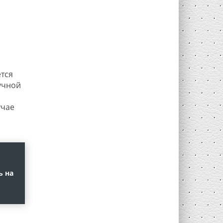
тся
учной
учае
ь на