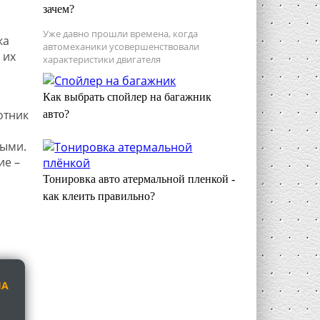
зачем?
Уже давно прошли времена, когда
ка
автомеханики усовершенствовали
 их
характеристики двигателя
Как выбрать спойлер на багажник
отник
авто?
ными.
ие –
Тонировка авто атермальной пленкой -
как клеить правильно?
НА