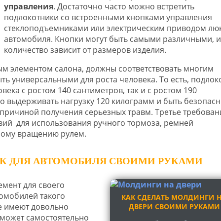
управления
. Достаточно часто можно встретить
подлокотники со встроенными кнопками управления
стеклоподъемниками или электрическим приводом лю
автомобиля. Кнопки могут быть самыми различными, и
количество зависит от размеров изделия.
ым элементом салона, должны соответствовать многим
ть универсальными для роста человека. То есть, подлок
века с ростом 140 сантиметров, так и с ростом 190
о выдерживать нагрузку 120 килограмм и быть безопас
ь причиной получения серьезных травм. Третье требован
твий для использования ручного тормоза, ремней
ному вращению рулем.
К ДЛЯ АВТОМОБИЛЯ СВОИМИ РУКАМИ
емент для своего
томобилей такого
КАК СДЕЛАТЬ МОЛДИНГИ 
ие имеют довольно
ДВЕРИ СВОИМИ РУКАМИ
 может самостоятельно