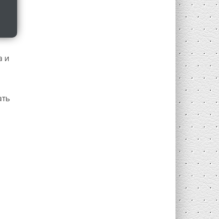
а и
и
ать