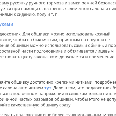
саму рукоятку ручного тормоза и замки ремней безопас
уется при помощи естественных элементов салона и ник
иями к сидению, полу и т. п.
одлокотник. Для обшивки можно использовать кожный
авное, чтобы он был мягким, приятным на ощупь и не
гчения обшивки можно использовать самый обычный пор
 составной части подголовника и обтягивается лицевым
ствовать цвету салона, хотя допускается и применение
яйте обшивку достаточно крепкими нитками, подробне
е салона авто читаем
тут
. Дело в том, что подлокотник б
ться в постоянном напряжении и слишком тонкая нить 
причиной частых разрывов обшивки. Чтобы этого не допу
яйте качественную обшивку сразу.
сделать подлокотник еще более функциональным, можн