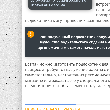
автомобиле – операция достаточно
встрои
несложная, но весьма...
панели
пожаро
подлокотника могут привести к возникнове
Если полученный подлокотник получил
Неудобство водительского сидения ни
эргономичным с самого начала изгото
Вот так можно изготовить подлокотник для 
процесс и требует от вас умение работы с 
самостоятельно, настоятельно рекомендует
магазине или заказать его у специального м
предпочтениях, чтобы элемент получился 
ПОХОЖИЕ МАТЕРИАЛЫ