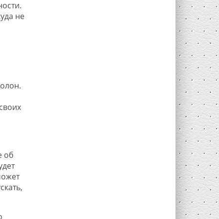
ности.
уда не
олон.
 своих
е об
удет
может
скать,
о