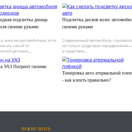
одная подсветка днища
Подсветка дисков колес автомоби
иля своими руками
своими руками
а, многие автолюбители, хоти
Современный автомобиль становитс
лагать какой-то
не только средством передвижения, 
льной деталью,...
и средством...
на УАЗ Патриот своими
Тонировка авто атермальной плен
- как клеить правильно?
ВАЖНО ЗНАТЬ