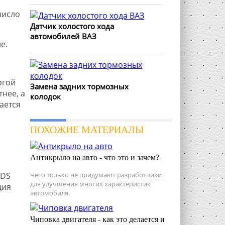
число
Датчик холостого хода
автомобилей ВАЗ
е.
огой
Замена задних тормозных
нее, а
колодок
ается
ПОХОЖИЕ МАТЕРИАЛЫ
Антикрыло на авто - что это и зачем?
RDS
Чего только не придумают разработчики
для улучшения многих характеристик
ция
автомобиля.
Чиповка двигателя - как это делается и