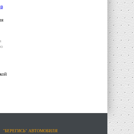
ля
я
но
кой
"БЕРЕГИСЬ" АВТОМОБИЛЯ