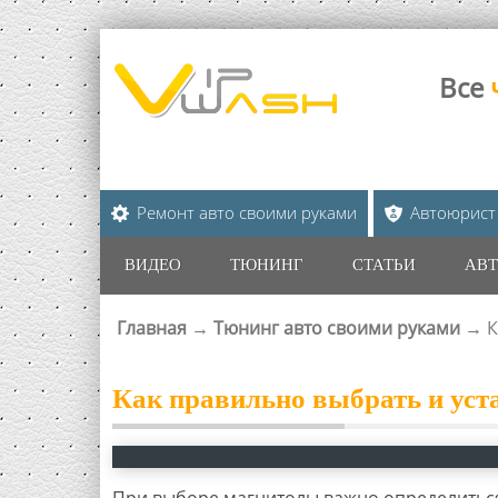
Все
Ремонт авто своими руками
Автоюрист
ВИДЕО
ТЮНИНГ
СТАТЬИ
АВТ
Главная
→
Тюнинг авто своими руками
→
К
ВЫ ЗДЕСЬ
Как правильно выбрать и уст
При выборе магнитолы важно определиться,