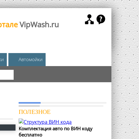
ртале
VipWash.ru
жи
Автомойки
КА
ПОЛЕЗНОЕ
Комплектация авто по ВИН коду
бесплатно