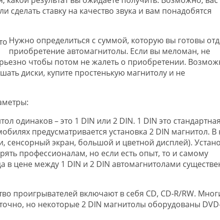
и сделать ставку на качество звука и вам понадобятся
Нужно определиться с суммой, которую вы готовы отд
приобретение автомагнитолы. Если вы меломан, не
ерьезно чтобы потом не жалеть о приобретении. Возмож
ушать диски, купите простенькую магнитолу и не
аметры:
тол одинаков – это 1 DIN или 2 DIN. 1 DIN это стандартна
обилях предусматривается установка 2 DIN магнитол. В 
, сенсорный экран, большой и цветной дисплей). Устан
рять профессионалам, но если есть опыт, то и самому
а в цене между 1 DIN и 2 DIN автомагнитолами существе
во проигрывателей включают в себя CD, CD-R/RW. Мног
точно, но некоторые 2 DIN магнитолы оборудованы DVD