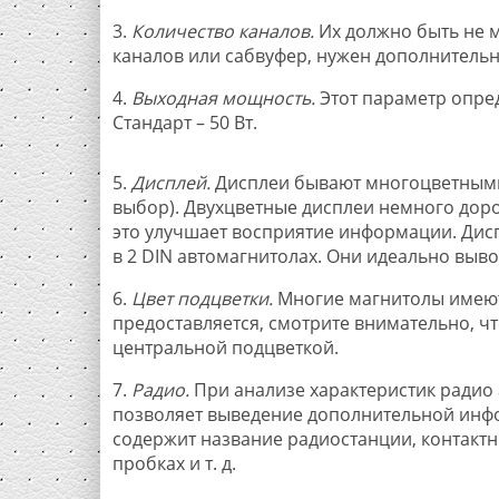
3.
Количество каналов.
Их должно быть не м
каналов или сабвуфер, нужен дополнительн
4.
Выходная мощность.
Этот параметр опре
Стандарт – 50 Вт.
5.
Дисплей.
Дисплеи бывают многоцветными
выбор). Двухцветные дисплеи немного доро
это улучшает восприятие информации. Дисп
в 2 DIN автомагнитолах. Они идеально выв
6.
Цвет подцветки.
Многие магнитолы имеют
предоставляется, смотрите внимательно, ч
центральной подцветкой.
7.
Радио.
При анализе характеристик радио
позволяет выведение дополнительной инфо
содержит название радиостанции, контактн
пробках и т. д.