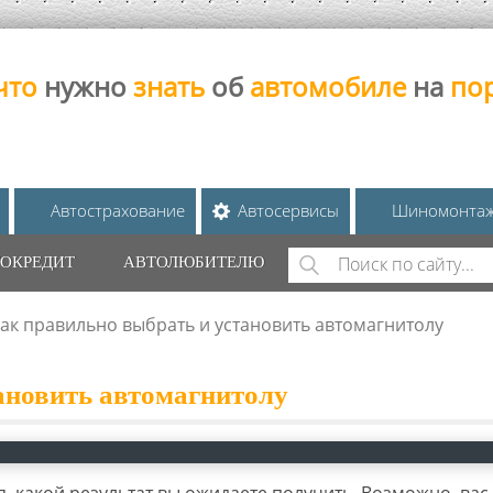
что
нужно
знать
об
автомобиле
на
по
Автострахование
Автосервисы
Шиномонта
Поиск
ОКРЕДИТ
АВТОЛЮБИТЕЛЮ
ФОРМА ПОИС
ак правильно выбрать и установить автомагнитолу
ановить автомагнитолу
 какой результат вы ожидаете получить. Возможно, вас