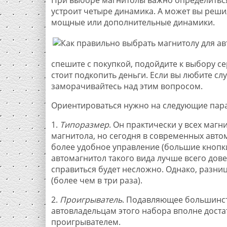
устроит четыре динамика. А может вы решил
мощные или дополнительные динамики.
спешите с покупкой, подойдите к выбору с
стоит подкопить деньги. Если вы любите сл
заморачивайтесь над этим вопросом.
Ориентироваться нужно на следующие пар
1.
Типоразмер
. Он практически у всех магни
магнитола, но сегодня в современных автом
более удобное управление (большие кнопки
автомагнитол такого вида лучше всего дове
справиться будет несложно. Однако, разниц
(более чем в три раза).
2.
Проигрыватель
. Подавляющее большинст
автовладельцам этого набора вполне доста
проигрывателем.