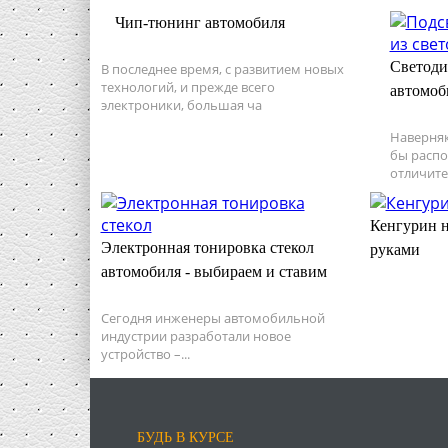
Чип-тюнинг автомобиля
Светоди
В последнее время, с развитием новых
технологий, и прежде всего
автомоб
электроники, большая ча
Наверняк
бы распо
отличите
Кенгурин 
Электронная тонировка стекол
руками
автомобиля - выбираем и ставим
Сегодня инженеры автомобильной
индустрии разработали новое
устройство –...
БУДЬ В КУРСЕ