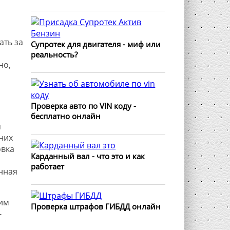
ать за
Супротек для двигателя - миф или
реальность?
но,
Проверка авто по VIN коду -
бесплатно онлайн
я
них
овка
Карданный вал - что это и как
работает
нная
им
Проверка штрафов ГИБДД онлайн
-