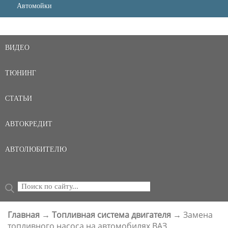
Автомойки
ВИДЕО
ТЮНИНГ
СТАТЬИ
АВТОКРЕДИТ
АВТОЛЮБИТЕЛЮ
Поиск
ФОРМА ПОИСКА
Главная
→
Топливная система двигателя
→
Замена
ВЫ ЗДЕСЬ
топливного насоса на автомобилях ВАЗ