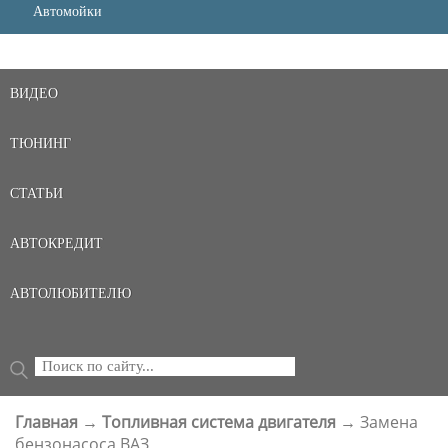
Автомойки
ВИДЕО
ТЮНИНГ
СТАТЬИ
АВТОКРЕДИТ
АВТОЛЮБИТЕЛЮ
Поиск
ФОРМА ПОИСКА
Главная
→
Топливная система двигателя
→
Замена
ВЫ ЗДЕСЬ
бензонасоса ВАЗ