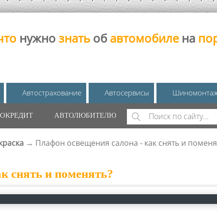
что
нужно
знать
об
автомобиле
на
по
Автострахование
Автосервисы
Шиномонта
Поиск
ОКРЕДИТ
АВТОЛЮБИТЕЛЮ
ФОРМА ПОИС
краска
→
Плафон освещения салона - как снять и поменя
к снять и поменять?