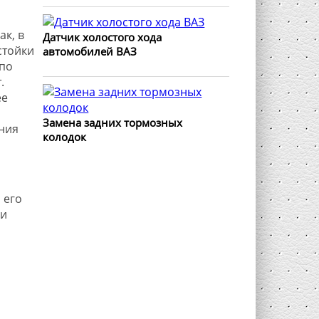
к, в
Датчик холостого хода
стойки
автомобилей ВАЗ
 по
.
ее
Замена задних тормозных
ния
колодок
 его
ми