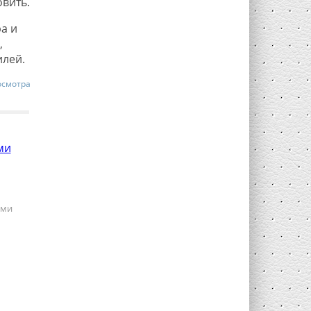
овить.
а и
,
илей.
осмотра
ами