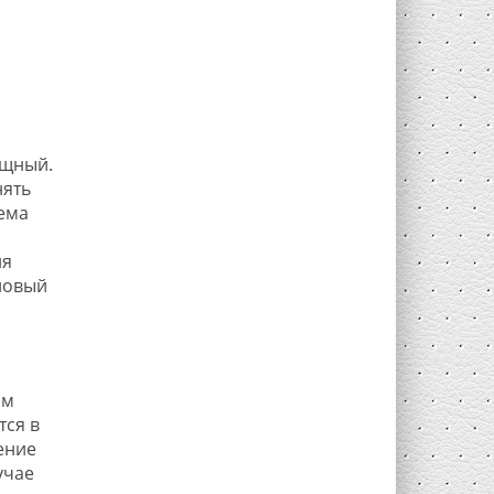
ощный.
нять
ема
ля
новый
ом
тся в
ение
учае