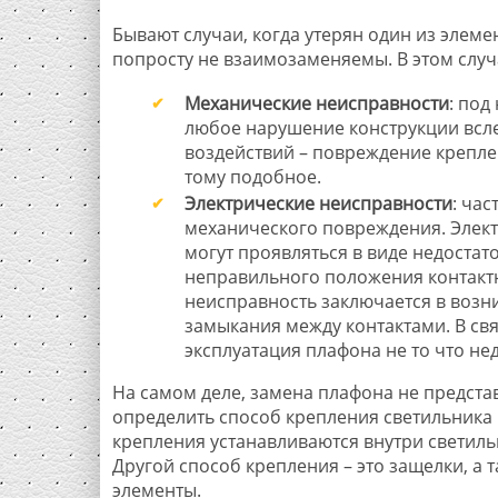
Бывают случаи, когда утерян один из элеме
попросту не взаимозаменяемы. В этом случ
Механические неисправности
: под
любое нарушение конструкции всл
воздействий – повреждение крепле
тому подобное.
Электрические неисправности
: час
механического повреждения. Элек
могут проявляться в виде недостато
неправильного положения контактн
неисправность заключается в возн
замыкания между контактами. В св
эксплуатация плафона не то что нед
На самом деле, замена плафона не предста
определить способ крепления светильника 
крепления устанавливаются внутри светильн
Другой способ крепления – это защелки, а
элементы.