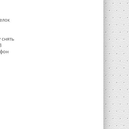
елок
 снять
В
афон