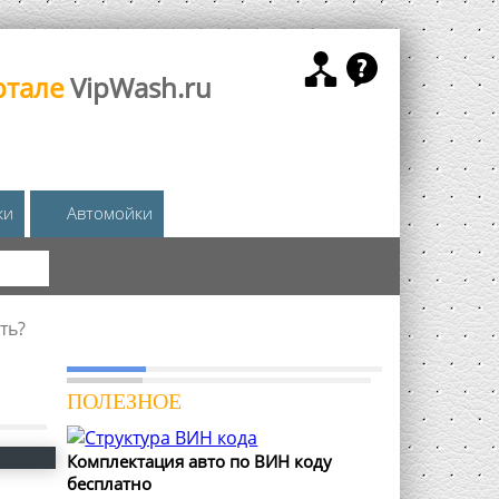
ртале
VipWash.ru
жи
Автомойки
КА
ть?
ПОЛЕЗНОЕ
Комплектация авто по ВИН коду
бесплатно