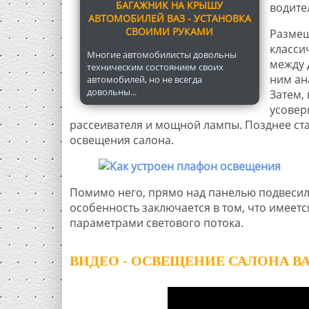
БАГАЖНИК НА КРЫШУ
водите
АВТОМОБИЛЕЙ ВАЗ - УСТАНОВКА
СВОИМИ РУКАМИ
Размещ
класси
Многие автомобилисты довольны
между 
техническим состоянием своих
ним ан
автомобилей, но не всегда
довольны...
Затем,
усовер
рассеивателя и мощной лампы. Позднее ст
освещения салона.
Помимо него, прямо над панелью подвеси
особенность заключается в том, что имеетс
параметрами светового потока.
ВИДЕО - ОСВЕЩЕНИЕ САЛОНА ВАЗ 