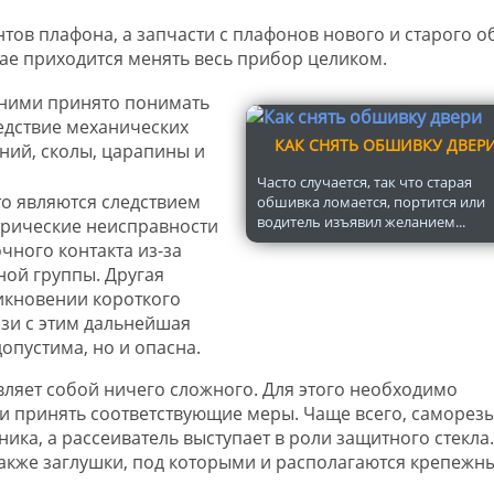
нтов плафона, а запчасти с плафонов нового и старого о
ае приходится менять весь прибор целиком.
 ними принято понимать
едствие механических
КАК СНЯТЬ ОБШИВКУ ДВЕР
ний, сколы, царапины и
Часто случается, так что старая
то являются следствием
обшивка ломается, портится или
водитель изъявил желанием...
трические неисправности
чного контакта из-за
ой группы. Другая
икновении короткого
язи с этим дальнейшая
опустима, но и опасна.
вляет собой ничего сложного. Для этого необходимо
и принять соответствующие меры. Чаще всего, саморез
ика, а рассеиватель выступает в роли защитного стекла.
 также заглушки, под которыми и располагаются крепежн