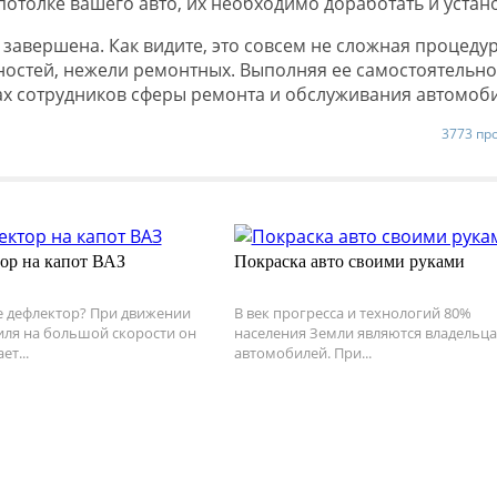
отолке вашего авто, их необходимо доработать и устан
завершена. Как видите, это совсем не сложная процедур
бностей, нежели ремонтных. Выполняя ее самостоятельно
ах сотрудников сферы ремонта и обслуживания автомоб
3773 пр
ор на капот ВАЗ
Покраска авто своими руками
е дефлектор? При движении
В век прогресса и технологий 80%
ля на большой скорости он
населения Земли являются владельц
т...
автомобилей. При...