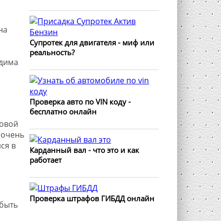
на
Супротек для двигателя - миф или
реальность?
одима
Проверка авто по VIN коду -
бесплатно онлайн
товой
 очень
ся в
Карданный вал - что это и как
работает
Проверка штрафов ГИБДД онлайн
 быть