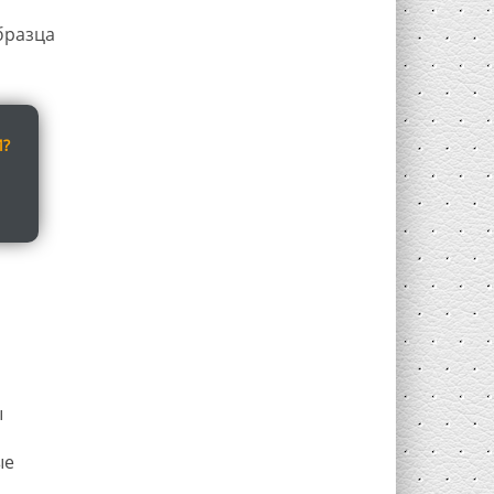
бразца
И?
ы
ые