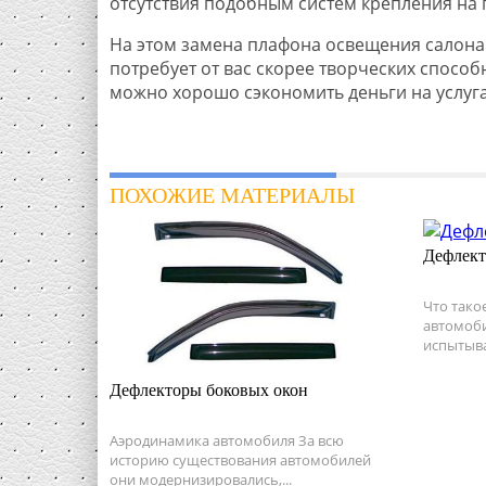
отсутствия подобным систем крепления на п
На этом замена плафона освещения салона 
потребует от вас скорее творческих спосо
можно хорошо сэкономить деньги на услуг
ПОХОЖИЕ МАТЕРИАЛЫ
Дефлект
Что тако
автомоби
испытывае
Дефлекторы боковых окон
Аэродинамика автомобиля За всю
историю существования автомобилей
они модернизировались,...