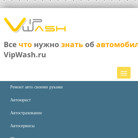
Все
что
нужно
знать
об
автомоби
VipWash.ru
Ремонт авто своими руками
Автоюрист
Автострахование
Автосервисы