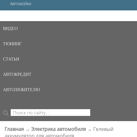
Автомойки
ВИДЕО
ТЮНИНГ
СТАТЬИ
АВТОКРЕДИТ
АВТОЛЮБИТЕЛЮ
Поиск
ФОРМА ПОИСКА
Главная
→
Электрика автомобиля
→
Гелевый
ВЫ ЗДЕСЬ
аккумулятор для автомобиля