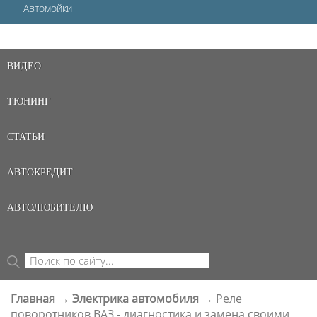
Автомойки
ВИДЕО
ТЮНИНГ
СТАТЬИ
АВТОКРЕДИТ
АВТОЛЮБИТЕЛЮ
Поиск
ФОРМА ПОИСКА
Главная
→
Электрика автомобиля
→
Реле
ВЫ ЗДЕСЬ
поворотников ВАЗ - диагностика и замена своими