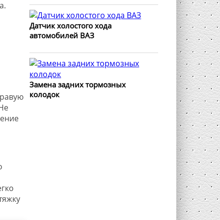
а.
Датчик холостого хода
автомобилей ВАЗ
Замена задних тормозных
колодок
правую
Не
жение
о
егко
тяжку