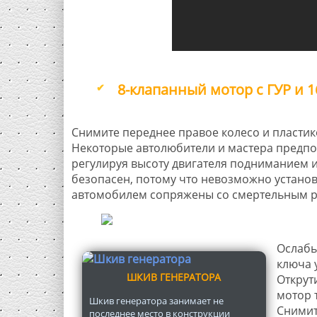
8-клапанный мотор с ГУР и 
Снимите переднее правое колесо и пластик
Некоторые автолюбители и мастера предпочи
регулируя высоту двигателя подниманием и
безопасен, потому что невозможно установ
автомобилем сопряжены со смертельным 
Ослабь
ключа 
ШКИВ ГЕНЕРАТОРА
Открут
мотор 
Шкив генератора занимает не
Снимит
последнее место в конструкции