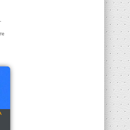
-
те
А