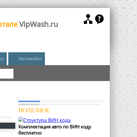
ртале
VipWash.ru
жи
Автомойки
КА
ПОЛЕЗНОЕ
Комплектация авто по ВИН коду
бесплатно