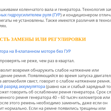
шкивами коленчатого вала и генератора. Технология з
ых гидроусилителем руля (ГУР
) и кондиционером отлич
регаты не установлены. Также имеются различия в техно
лях.
СТЬ ЗАМЕНЫ ИЛИ РЕГУЛИРОВКИ
роверять не реже, чем раз в квартал.
зволит вовремя обнаружить слабое натяжение или
дение ремня. Появляющийся во время запуска двигател
а автомобиля свист, говорит о слабом натяжении ремня.
й разряд аккумулятора
(равно как и слабый зарядный то
ожет говорить об ослаблении ремня генератора. Срок с
венного ремня генератора 40 – 60 тысяч километров или
После этого ремень необходимо заменить, даже если он
ит нормально. Если на ремне появились трещины или