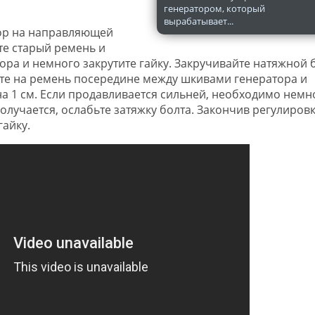
генератором, который
вырабатывает...
тор на направляющей
те старый ремень и
ора и немного закрутите гайку. Закручивайте натяжной 
е на ремень посередине между шкивами генератора и
на 1 см. Если продавливается сильней, необходимо немн
получается, ослабьте затяжку болта. Закончив регулиров
гайку.