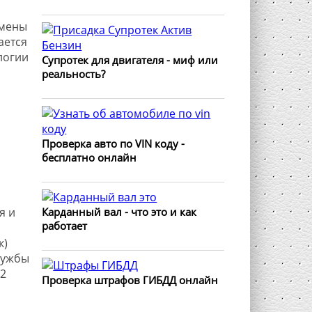
амены
ается
логии
Супротек для двигателя - миф или
реальность?
Проверка авто по VIN коду -
бесплатно онлайн
Карданный вал - что это и как
я и
работает
к)
лужбы
 2
Проверка штрафов ГИБДД онлайн