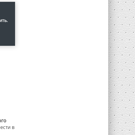
ить.
ого
ести в