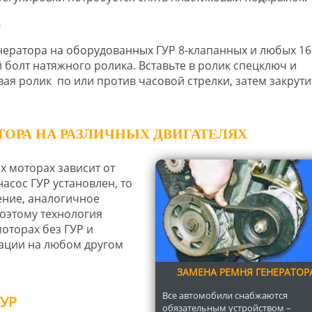
ератора на оборудованных ГУР 8-клапанных и любых 16
болт натяжного ролика. Вставьте в ролик спецключ и
ая ролик по или против часовой стрелки, затем закрути
ТОРА НА РАЗЛИЧНЫХ ДВИГАТЕЛЯХ
х моторах зависит от
 насос ГУР установлен, то
ение, аналогичное
оэтому технология
оторах без ГУР и
рации на любом другом
ЗАМЕНА РЕМНЯ ГЕНЕРАТОР
Все автомобили снабжаются
ГУР
обязательным устройством –