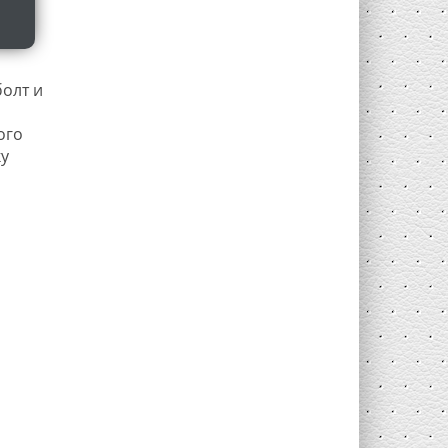
болт и
ого
ку