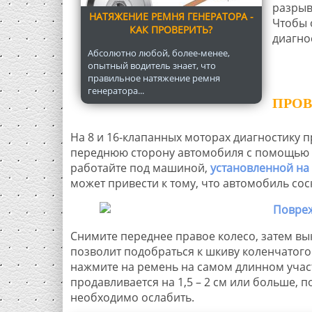
разрыв
НАТЯЖЕНИЕ РЕМНЯ ГЕНЕРАТОРА -
Чтобы 
КАК ПРОВЕРИТЬ?
диагно
Абсолютно любой, более-менее,
опытный водитель знает, что
правильное натяжение ремня
генератора...
ПРОВ
На 8 и 16-клапанных моторах диагностику 
переднюю сторону автомобиля с помощью 
работайте под машиной,
установленной на 
может привести к тому, что автомобиль сос
Снимите переднее правое колесо, затем вы
позволит подобраться к шкиву коленчатого
нажмите на ремень на самом длинном участ
продавливается на 1,5 – 2 см или больше, п
необходимо ослабить.