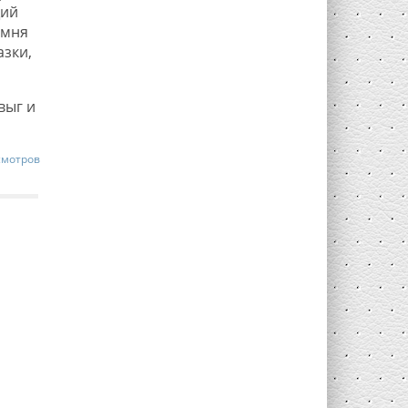
щий
емня
азки,
выг и
смотров