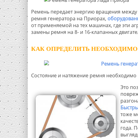
Ремень передает энергию вращения между 
ремня генератора на Приорах,
оборудованн
от применяемой на тех машинах, где эти аг
замены ремня на 8- и 16-клапанных двигате
КАК ОПРЕДЕЛИТЬ НЕОБХОДИМО
Состояние и натяжение ремня необходимо п
Это по
повреж
разгон
Быстры
тоже м
качест
года. 
выгляд