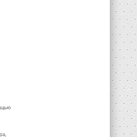
ощью
е
ра,