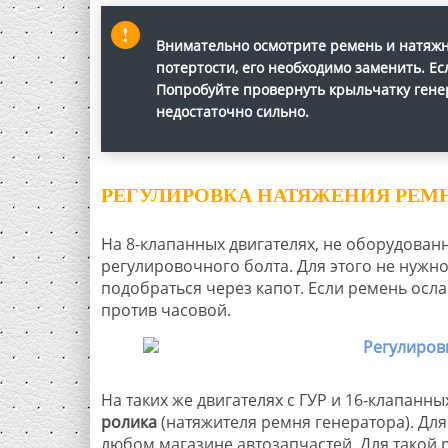
Внимательно осмотрите ремень и натяжн
потертости, его необходимо заменить. Ес
Попробуйте провернуть крыльчатку генер
недостаточно сильно.
РЕГУЛИРОВКА НАТЯЖЕНИЯ РЕМН
На 8-клапанных двигателях, не оборудован
регулировочного болта. Для этого не нужно
подобраться через капот. Если ремень ослаб
против часовой.
На таких же двигателях с ГУР и 16-клапан
ролика
(натяжителя ремня генератора). Дл
любом магазине автозапчастей. Для такой 