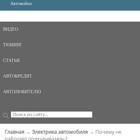
Автомойки
ВИДЕО
ТЮНИНГ
СТАТЬИ
АВТОКРЕДИТ
АВТОЛЮБИТЕЛЮ
Поиск
ФОРМА ПОИСКА
Главная
→
Электрика автомобиля
→
Почему не
ВЫ ЗДЕСЬ
работает прикуриватель?