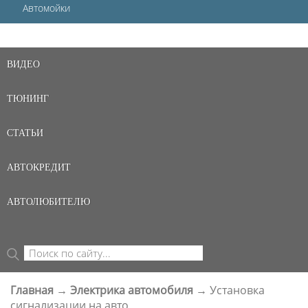
Автомойки
ВИДЕО
ТЮНИНГ
СТАТЬИ
АВТОКРЕДИТ
АВТОЛЮБИТЕЛЮ
Поиск
ФОРМА ПОИСКА
Главная
→
Электрика автомобиля
→
Установка
ВЫ ЗДЕСЬ
сигнализации на авто