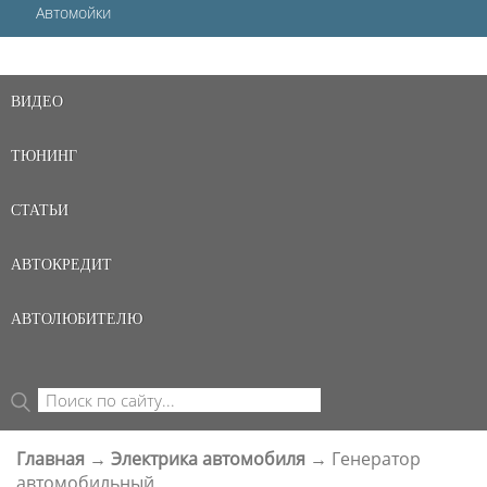
Автомойки
ВИДЕО
ТЮНИНГ
СТАТЬИ
АВТОКРЕДИТ
АВТОЛЮБИТЕЛЮ
Поиск
ФОРМА ПОИСКА
Главная
→
Электрика автомобиля
→
Генератор
ВЫ ЗДЕСЬ
автомобильный