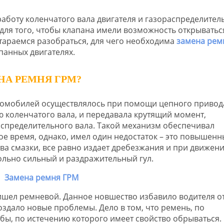
аботу коленчатого вала двигателя и газораспределител
 для того, чтобы клапана имели возможность открыватьс
тараемся разобраться, для чего необходима
замена рем
апанных двигателях.
НА РЕМНЯ ГРМ?
томобилей осуществлялось при помощи цепного привод
 коленчатого вала, и передавала крутящий момент,
аспределительного вала. Такой механизм обеспечивал
е время, однако, имел один недостаток – это повышен
ва смазки, все равно издает дребезжания и при движени
ольно сильный и раздражительный гул.
ишел ремневой. Данное новшество избавило водителя о
здало новые проблемы. Дело в том, что ремень, по
бы, по истечению которого имеет свойство обрываться.