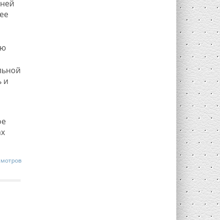
дней
ее
ью
льной
 и
ое
ах
смотров