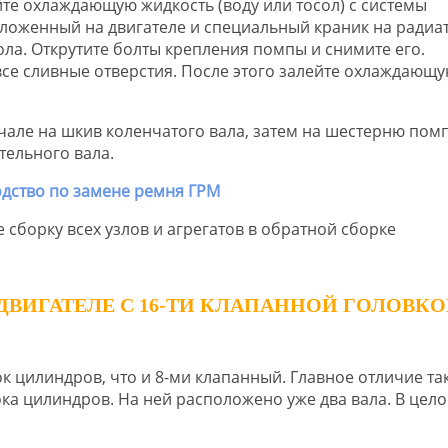
йте охлаждающую жидкость (воду или тосол) с системы
оложенный на двигателе и специальный краник на радиа
сола. Открутите болты крепления помпы и снимите его.
 все сливные отверстия. После этого залейте охлаждающ
ачале на шкив коленчатого вала, затем на шестерню пом
тельного вала.
 сборку всех узлов и агрегатов в обратной сборке
 ДВИГАТЕЛЕ С 16-ТИ КЛАПАННОЙ ГОЛОВК
ок цилиндров, что и 8-ми клапанный. Главное отличие та
ка цилиндров. На ней расположено уже два вала. В цело