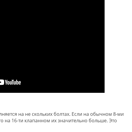
яется на не скольких болтах. Если на обычном 8-ми
то на 16-ти клапанном их значительно больше. Это