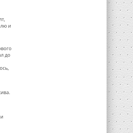
т,
елю и
рвого
ал до
ось,
ива.
 и