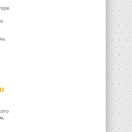
торе.
ую
пы,
ОЙ
кого
м,