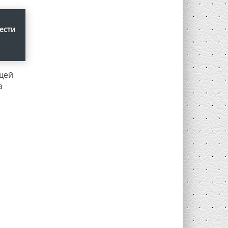
ести
щей
а