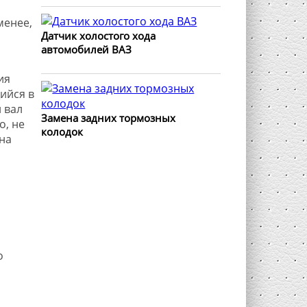
менее,
Датчик холостого хода
автомобилей ВАЗ
ия
ийся в
 вал
Замена задних тормозных
о, не
колодок
на
о