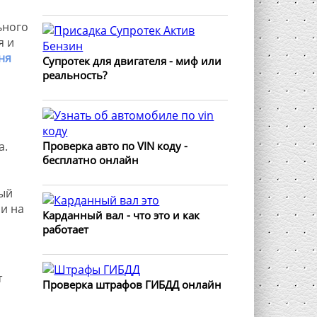
ьного
я и
ня
Супротек для двигателя - миф или
реальность?
Проверка авто по VIN коду -
а.
бесплатно онлайн
ный
и на
Карданный вал - что это и как
работает
т
Проверка штрафов ГИБДД онлайн