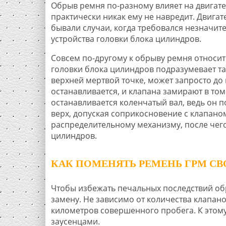
Обрыв ремня по-разному влияет на двигате
практически никак ему не навредит. Двигат
бывали случаи, когда требовался незначит
устройства головки блока цилиндров.
Совсем по-другому к обрыву ремня относитс
головки блока цилиндров подразумевает та
верхней мертвой точке, может запросто до
останавливается, и клапана замирают в то
останавливается коленчатый вал, ведь он
верх, допуская соприкосновение с клапаном
распределительному механизму, после чего
цилиндров.
КАК ПОМЕНЯТЬ РЕМЕНЬ ГРМ С
Чтобы избежать печальных последствий об
замену. Не зависимо от количества клапан
километров совершенного пробега. К этом
заусенцами.