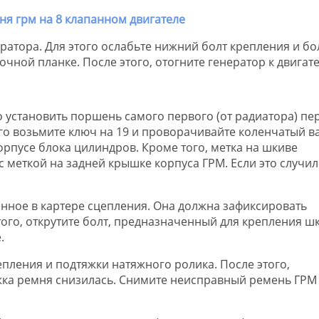
ратора. Для этого ослабьте нижний болт крепления и бол
ной планке. После этого, отогните генератор к двигат
о установить поршень самого первого (от радиатора) пе
го возьмите ключ на 19 и проворачивайте коленчатый в
рпусе блока цилиндров. Кроме того, метка на шкиве
 меткой на задней крышке корпуса ГРМ. Если это случил
женное в картере сцепления. Она должна зафиксировать
ого, открутите болт, предназначенный для крепления шк
.
епления и подтяжки натяжного ролика. После этого,
жка ремня снизилась. Снимите неисправный ремень ГРМ