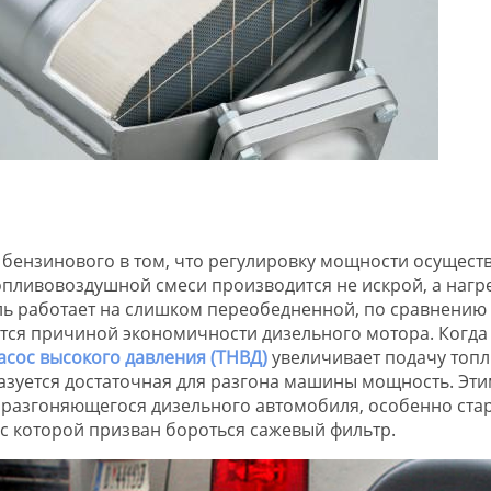
 бензинового в том, что регулировку мощности осущест
опливовоздушной смеси производится не искрой, а нагр
ель работает на слишком переобедненной, по сравнению 
ется причиной экономичности дизельного мотора. Когда
сос высокого давления (ТНВД)
увеличивает подачу топл
азуется достаточная для разгона машины мощность. Эти
 разгоняющегося дизельного автомобиля, особенно ста
 с которой призван бороться сажевый фильтр.