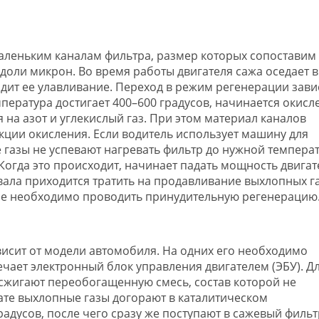
аленьким каналам фильтра, размер которых сопоставим 
доли микрон. Во время работы двигателя сажа оседает в
дит ее улавливание. Переход в режим регенерации зави
пература достигает 400–600 градусов, начинается окисл
я на азот и углекислый газ. При этом материал каналов
акции окисления. Если водитель использует машину для
газы не успевают нагревать фильтр до нужной температ
 Когда это происходит, начинает падать мощность двигат
вала приходится тратить на продавливание выхлопных г
чае необходимо проводить принудительную регенерацию
висит от модели автомобиля. На одних его необходимо
вечает электронный блок управления двигателем (ЭБУ). Д
сжигают переобогащенную смесь, состав которой не
ате выхлопные газы догорают в каталитическом
радусов, после чего сразу же поступают в сажевый фильт