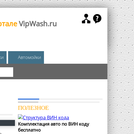
ртале
VipWash.ru
жи
Автомойки
КА
ПОЛЕЗНОЕ
Комплектация авто по ВИН коду
бесплатно
,