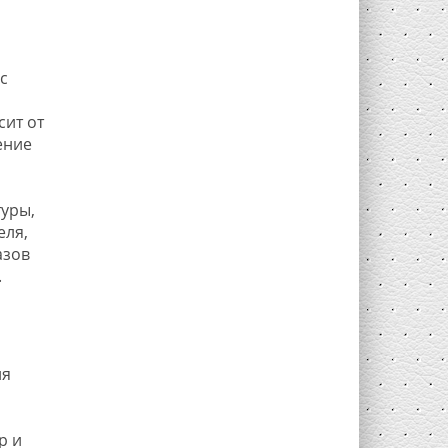
с
сит от
ение
уры,
еля,
азов
.
ля
р и