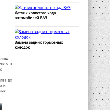
Датчик холостого хода
автомобилей ВАЗ
Замена задних тормозных
колодок
вляют
евом в
с
ива до
м и
рых