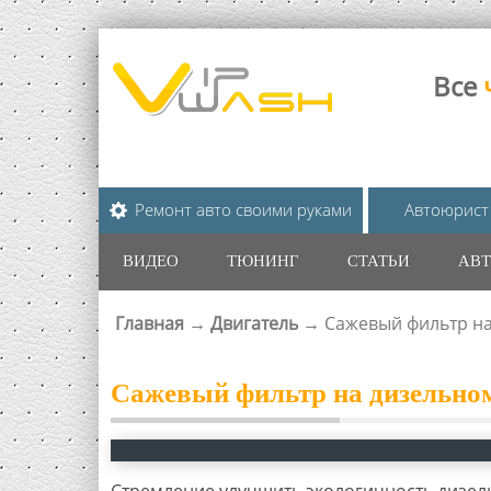
Все
Ремонт авто своими руками
Автоюрист
ВИДЕО
ТЮНИНГ
СТАТЬИ
АВТ
Главная
→
Двигатель
→
Сажевый фильтр на
ВЫ ЗДЕСЬ
Сажевый фильтр на дизельном
Стремление улучшить экологичность дизел