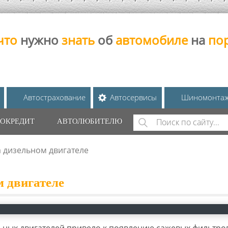
что
нужно
знать
об
автомобиле
на
по
Автострахование
Автосервисы
Шиномонта
Поиск
ОКРЕДИТ
АВТОЛЮБИТЕЛЮ
ФОРМА ПОИС
 дизельном двигателе
 двигателе
ьных двигателей привело к появлению сажевых фильтров