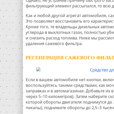
Однако, не устранив причину быстрого зас
фильтрующий элемент рассыпался, то всю 
Как и любой другой агрегат автомобиля, с
Это позволяет восстановить его характер
Кроме того, те владельцы дизельных автом
углерода в выхлопных газах, полностью уб
и снизить расход топлива. Ниже мы рассм
удаления сажевого фильтра.
РЕГЕНЕРАЦИЯ САЖЕВОГО ФИЛЬТ
Если в вашем автомобиле нет кнопки, вкл
воспользуйтесь такими средствами, как мо
заправках и в автомагазинах. Добавьте их 
через 5–10 километров). Затем наберите ско
которой обороты двигателя поднимутся до 
пикапы), поднимите обороты до 2,5–3 тысяч