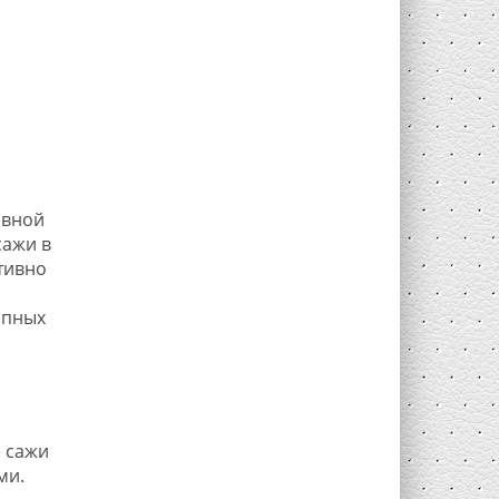
ивной
сажи в
тивно
опных
е сажи
ми.