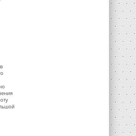
в
то
но
чения
оту
ольшой