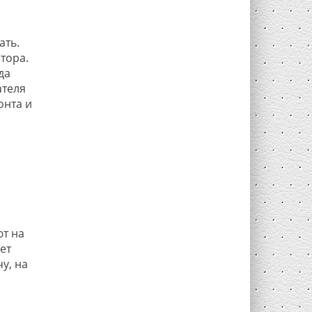
ать.
тора.
да
ателя
онта и
ют на
ет
у, на