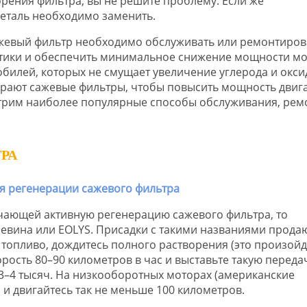
орения фильтра, вы не решите проблему. Если же
деталь необходимо заменить.
ажевый фильтр необходимо обслуживать или ремонтиров
истики и обеспечить минимальное снижение мощности мо
обилей, которых не смущает увеличение углерода и окси
ирают сажевые фильтры, чтобы повысить мощность двиг
отрим наиболее популярные способы обслуживания, рем
РА
ючающей активную регенерацию сажевого фильтра, то
чевина или EOLYS. Присадки с такими названиями прода
в топливо, дождитесь полного растворения (это произойд
рость 80–90 километров в час и выставьте такую передач
3–4 тысяч. На низкооборотных моторах (американские
 и двигайтесь так не меньше 100 километров.