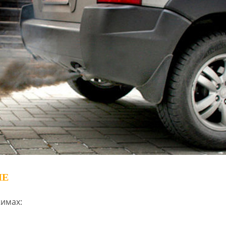
ЛЕ
жимах: