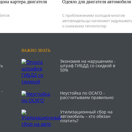
дона картера двигателя
Одеяло для двигателя автомобиля
ится:
С приближением холодов многие
автовладельцы начинают задумыват
о снижении теплопотер
ВАЖНО ЗНАТЬ
Экономия на нарушениях -
ть
штраф ГИБДД со скидкой в
50%
 -
Неустойка по ОСАГО -
рассчитываем правильно
Утилизационный сбор на
автомобиль – кто обязан
платить?