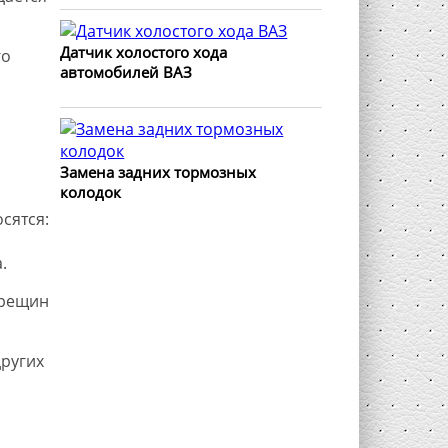
Датчик холостого хода
го
автомобилей ВАЗ
Замена задних тормозных
колодок
сятся:
а.
трещин
других