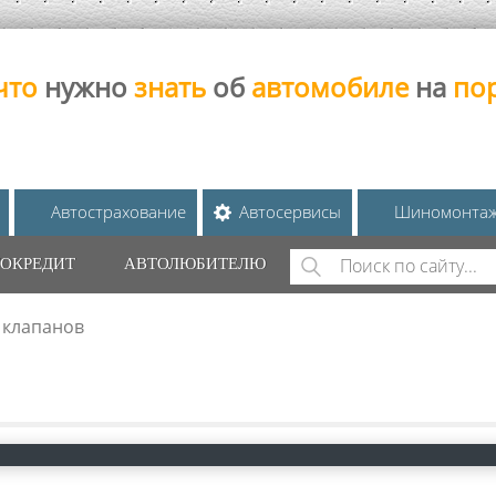
что
нужно
знать
об
автомобиле
на
по
Автострахование
Автосервисы
Шиномонта
Поиск
ОКРЕДИТ
АВТОЛЮБИТЕЛЮ
ФОРМА ПОИС
 клапанов