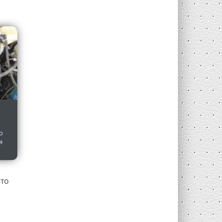
о
я
Это