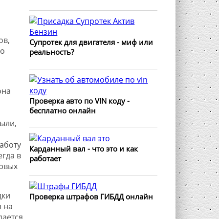
ов,
Супротек для двигателя - миф или
но
реальность?
она
Проверка авто по VIN коду -
бесплатно онлайн
ыли,
аботу
Карданный вал - что это и как
егда в
работает
ервых
дки
Проверка штрафов ГИБДД онлайн
 на
дается