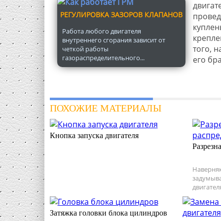
двигат
РЕГУЛИРОВКА ЗАЗОРОВ КЛАПАНОВ
провед
куплен
Работа любого двигателя
крепле
внутреннего сгорания зависит от
того, 
четкой работы
газораспределительного...
его бра
ПОХОЖИЕ МАТЕРИАЛЫ
Кнопка запуска двигателя
Разрезн
Наверняк
задумыва
двигател
Затяжка головки блока цилиндров