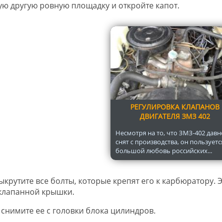
ую другую ровную площадку и откройте капот.
РЕГУЛИРОВКА КЛАПАНОВ
ДВИГАТЕЛЯ ЗМЗ 402
Несмотря на то, что ЗМЗ-402 давн
снят с производства, он пользуетс
большой любовь российских...
крутите все болты, которые крепят его к карбюратору. 
клапанной крышки.
 снимите ее с головки блока цилиндров.