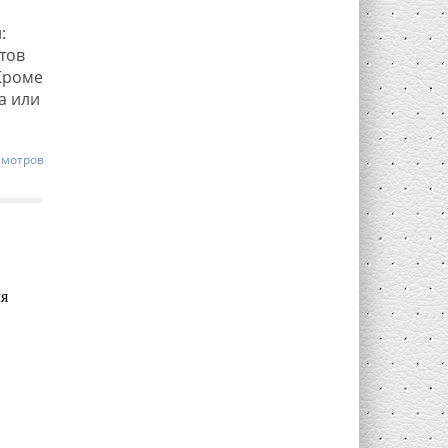
:
тов
Кроме
а или
смотров
я