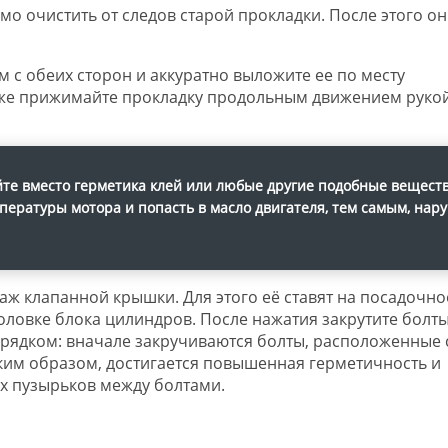
мо очистить от следов старой прокладки. После этого о
 с обеих сторон и аккуратно выложите ее по месту
аже прижимайте прокладку продольным движением рукой
йте вместо герметика клей или любые другие подобные веществ
пературы мотора и попасть в масло двигателя, тем самым, нар
аж клапанной крышки. Для этого её ставят на посадочно
головке блока цилиндров. После нажатия закрутите болт
орядком: вначале закручиваются болты, расположенные 
аким образом, достигается повышенная герметичность и
х пузырьков между болтами.