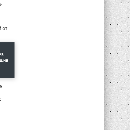
ни
 от
а.
ушив
е
ы
с