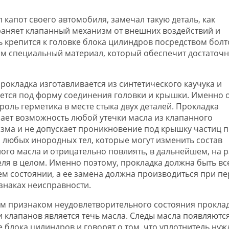
 капот своего автомобиля, замечал такую деталь, как
аняет клапанный механизм от внешних воздействий и
ль крепится к головке блока цилиндров посредством болт
им специальный материал, который обеспечит достаточ
прокладка изготавливается из синтетического каучука и
ется под форму соединения головки и крышки. Именно 
 роль герметика в месте стыка двух деталей. Прокладка
ает возможность любой утечки масла из клапанного
зма и не допускает проникновение под крышку частиц п
и любых инородных тел, которые могут изменить состав
ого масла и отрицательно повлиять, в дальнейшем, на р
еля в целом. Именно поэтому, прокладка должна быть вс
м состоянии, а ее замена должна производиться при п
знаках неисправности.
м признаком неудовлетворительного состояния прокла
 клапанов является течь масла. Следы масла появляются
е блока цилиндров и говорят о том, что уплотнитель нуж