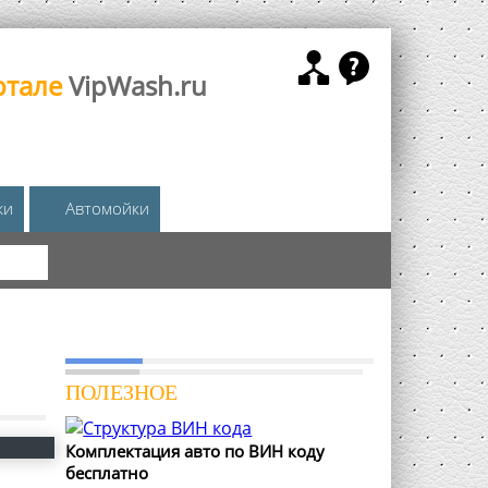
ртале
VipWash.ru
жи
Автомойки
КА
ПОЛЕЗНОЕ
Комплектация авто по ВИН коду
бесплатно