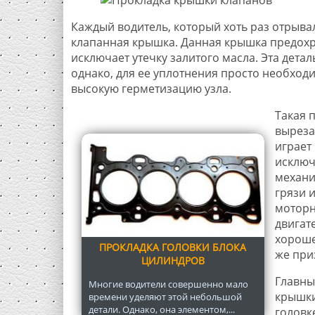
Каждый водитель, который хоть раз отрывал
клапанная крышка. Данная крышка предохр
исключает утечку залитого масла. Эта дета
однако, для ее уплотнения просто необход
высокую герметизацию узла.
Такая 
выреза
играет
исключ
механи
грязи 
моторн
двигат
хороше
ПРОКЛАДКА ГОЛОВКИ БЛОКА
же при
ЦИЛИНДРОВ
Главны
Многие водители совершенно мало
крышки
времени уделяют этой небольшой
детали. Однако, она элементом,...
головк