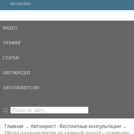
Автомойки
ВИДЕО
ТЮНИНГ
СТАТЬИ
АВТОКРЕДИТ
АВТОЛЮБИТЕЛЮ
Поиск
ФОРМА ПОИСКА
Главная
→
Автоюрист - бесплатные консультации
→
ВЫ ЗДЕСЬ
Обгон на перекрестке по главной дороге - разрешен