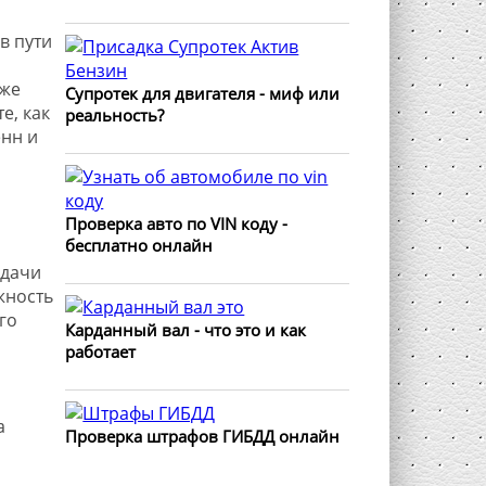
в пути
 же
Супротек для двигателя - миф или
е, как
реальность?
нн и
Проверка авто по VIN коду -
бесплатно онлайн
едачи
жность
го
Карданный вал - что это и как
работает
а
Проверка штрафов ГИБДД онлайн