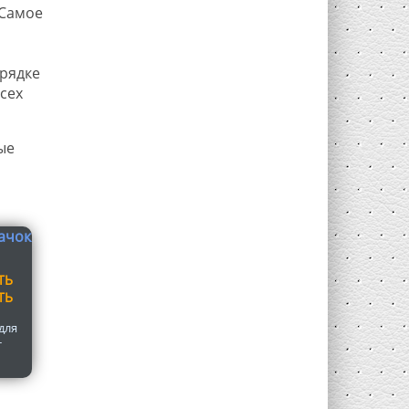
 Самое
орядке
сех
ые
ТЬ
ТЬ
для
т