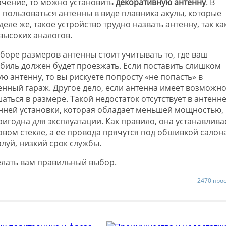
ачение, то можно установить
декоративную антенну
. В
пользоваться антенны в виде плавника акулы, которые
ле же, такое устройство трудно назвать антенну, так ка
высоких аналогов.
боре размеров антенны стоит учитывать то, где ваш
биль должен будет проезжать. Если поставить слишком
ю антенну, то вы рискуете попросту «не попасть» в
енный гараж. Другое дело, если антенна имеет возможно
аться в размере. Такой недостаток отсутствует в антенн
нней установки, которая обладает меньшей мощностью,
ригодна для эксплуатации. Как правило, она устанавлива
овом стекле, а ее провода прячутся под обшивкой салона
луй, низкий срок службы.
елать вам правильный выбор.
2470 про