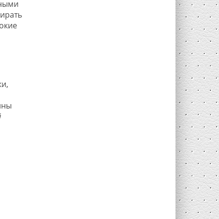
мными
бирать
рокие
и,
нны
й