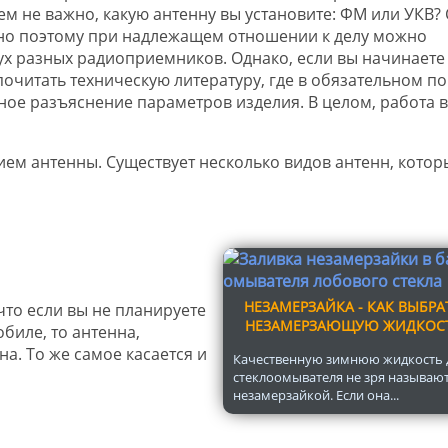
сем не важно, какую антенну вы установите: ФМ или УКВ?
нно поэтому при надлежащем отношении к делу можно
ух разных радиоприемников. Однако, если вы начинаете
почитать техническую литературу, где в обязательном п
ное разъяснение параметров изделия. В целом, работа в
ем антенны. Существует несколько видов антенн, котор
НЕЗАМЕРЗАЙКА - КАК ВЫБРА
что если вы не планируете
НЕЗАМЕРЗАЮЩУЮ ЖИДКОС
биле, то антенна,
а. То же самое касается и
Качественную зимнюю жидкость 
стеклоомывателя не зря называю
незамерзайкой. Если она...