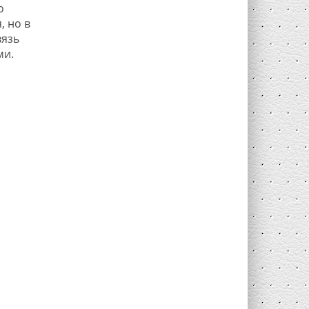
о
, но в
вязь
ми.