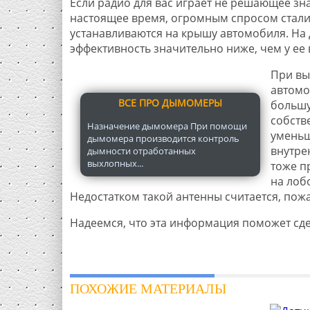
Если радио для вас играет не решающее зн
настоящее время, огромным спросом стали 
устанавливаются на крышу автомобиля. На де
эффективность значительно ниже, чем у ее 
При вы
автомо
ВСЕ ПРО ДЫМОМЕРЫ
большу
собств
Назначение дымомера При помощи
уменьш
дымомера производится контроль
внутре
дымности отработанных
выхлопных...
тоже п
на лоб
Недостатком такой антенны считается, пожа
Надеемся, что эта информация поможет сд
ПОХОЖИЕ МАТЕРИАЛЫ