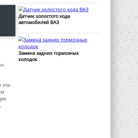
Датчик холостого хода
автомобилей ВАЗ
Замена задних тормозных
колодок
н.
е эти
ом
ную
,