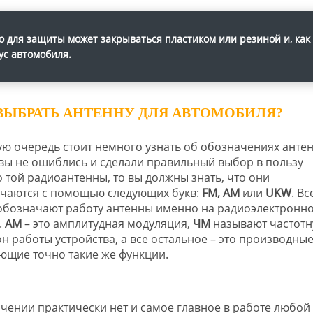
о для защиты может закрываться пластиком или резиной и, как
ус автомобиля.
ВЫБРАТЬ АНТЕННУ ДЛЯ АВТОМОБИЛЯ?
ую очередь стоит немного узнать об обозначениях антен
вы не ошиблись и сделали правильный выбор в пользу
 той радиоантенны, то вы должны знать, что они
чаются с помощью следующих букв:
FM, AM
или
UKW
. Вс
обозначают работу антенны именно на радиоэлектронн
.
АМ
– это амплитудная модуляция,
ЧМ
называют частот
 работы устройства, а все остальное – это производные
щие точно такие же функции.
ачении практически нет и самое главное в работе любой