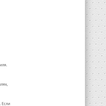
иля.
лях,
. Если