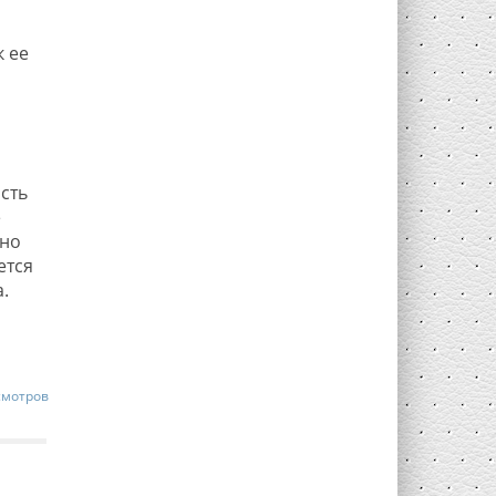
к ее
сть
е
 но
ется
.
смотров