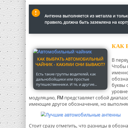
Антенна выполняется из металла и тольк
правило, должна быть заземлена на корп
КАК 
КАК ВЫБРАТЬ АВТОМОБИЛЬНЫЙ
В перв
ЧАЙНИК - КАКИМИ ОНИ БЫВАЮТ?
Чтобы 
именно
Есть такие группы водителей, как
обозна
дальнобойщики или простые
путешественники. И те, и другие...
буквы 
уровне
модуляцию,
FM
представляет собой диапазон
имеющие другое обозначение, но выполняю
Стоит сразу отметить, что разницы в обозн