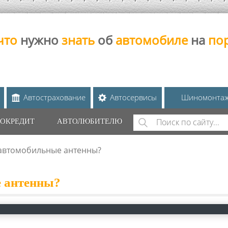
что
нужно
знать
об
автомобиле
на
по
Автострахование
Автосервисы
Шиномонта
Поиск
ОКРЕДИТ
АВТОЛЮБИТЕЛЮ
ФОРМА ПОИС
 автомобильные антенны?
 антенны?