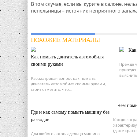
В том случае, если вы курите в салоне, нель
пепельницы – источник неприятного запаха
ПОХОЖИЕ МАТЕРИАЛЫ
Как
Как помыть двигатель автомобиля
своими руками
Прежде ч
приведен
выяснить
Рассматривая вопрос как помыть
двигатель автомобиля своими руками,
стоит отметить, что...
Чем помы
Где и как самому помыть машину без
разводов
Каждое огра
характериз
(даже кратк
Для любого автовладельца машина