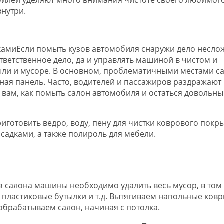
внутри.
Если помыть кузов автомобиля снаружи дело несло
ответственное дело, да и управлять машиной в чистом и
ыли и мусоре. В основном, проблематичными местами с
рная панель. Часто, водителей и пассажиров раздражают
 вам, как помыть салон автомобиля и остаться довольн
иготовить ведро, воду, пену для чистки коврового покры
адками, а также полироль для мебели.
з салона машины необходимо удалить весь мусор, в том
, пластиковые бутылки и т.д. Вытягиваем напольные ковр
брабатываем салон, начиная с потолка.