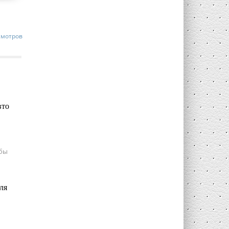
смотров
вто
обы
ля