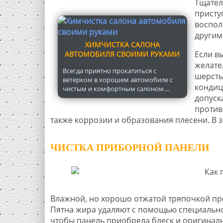
Тщател
присту
воспол
другим
ХИМЧИСТКА САЛОНА
Если в
АВТОМОБИЛЯ СВОИМИ РУКАМИ
желате
Всегда приятно прокатиться с
шерсть
ветерком в хорошем автомобиле с
кондиц
чистым и комфортным салоном....
допуск
против
также коррозии и образования плесени. В
ЧИСТКА ПРИБОРНОЙ ПАНЕЛИ
Влажной, но хорошо отжатой тряпочкой пр
Пятна жира удаляют с помощью специального
чтобы панель приобрела блеск и оригиналь