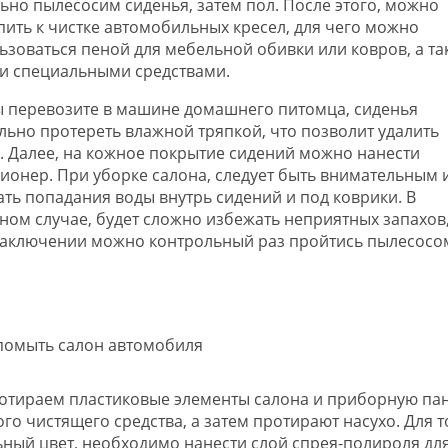
ьно пылесосим сиденья, затем пол. После этого, можно
пить к чистке автомобильных кресел, для чего можно
ьзоваться пеной для мебельной обивки или ковров, а та
и специальными средствами.
ы перевозите в машине домашнего питомца, сиденья
льно протереть влажной тряпкой, что позволит удалить
. Далее, на кожное покрытие сидений можно нанести
ионер. При уборке салона, следует быть внимательным 
ать попадания воды внутрь сидений и под коврики. В
ном случае, будет сложно избежать неприятных запахов,
 заключении можно контрольный раз пройтись пылесосо
отираем пластиковые элементы салона и приборную пан
 чистящего средства, а затем протирают насухо. Для т
ный цвет, необходимо нанести слой спрея-полироля дл