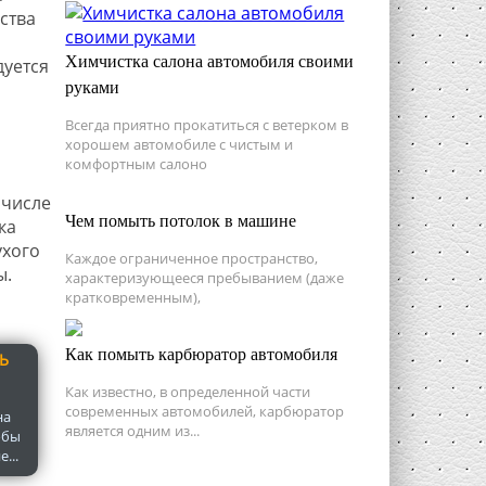
ства
Химчистка салона автомобиля своими
дуется
руками
Всегда приятно прокатиться с ветерком в
хорошем автомобиле с чистым и
комфортным салоно
 числе
Чем помыть потолок в машине
ка
ухого
Каждое ограниченное пространство,
ы.
характеризующееся пребыванием (даже
кратковременным),
Как помыть карбюратор автомобиля
Ь
Как известно, в определенной части
современных автомобилей, карбюратор
на
является одним из...
обы
...