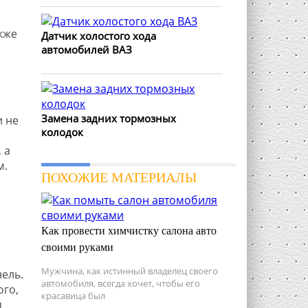
кже
Датчик холостого хода
автомобилей ВАЗ
Замена задних тормозных
и не
колодок
 а
м.
ПОХОЖИЕ МАТЕРИАЛЫ
Как провести химчистку салона авто
своими руками
Мужчина, как истинный владелец своего
ель.
автомобиля, всегда хочет, чтобы его
ого,
красавица был
я