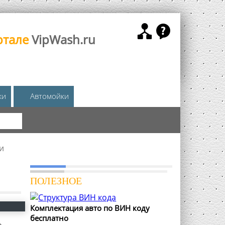
ртале
VipWash.ru
жи
Автомойки
КА
и
ПОЛЕЗНОЕ
Комплектация авто по ВИН коду
бесплатно
о