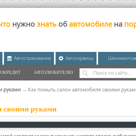
что
нужно
знать
об
автомобиле
на
по
Автострахование
Автосервисы
Шиномонта
Поиск
ОКРЕДИТ
АВТОЛЮБИТЕЛЮ
ФОРМА ПОИС
и руками
→
Как помыть салон автомобиля своими рукам
я своими руками
илей уделяют много внимания чистоте своего любимог