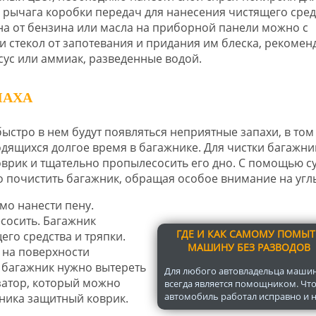
, рычага коробки передач для нанесения чистящего сред
на от бензина или масла на приборной панели можно с
стекол от запотевания и придания им блеска, рекомен
сус или аммиак, разведенные водой.
ПАХА
быстро в нем будут появляться неприятные запахи, в том
одящихся долгое время в багажнике. Для чистки багажни
коврик и тщательно пропылесосить его дно. С помощью с
о почистить багажник, обращая особое внимание на угл
мо нанести пену.
сосить. Багажник
ГДЕ И КАК САМОМУ ПОМЫТ
го средства и тряпки.
МАШИНУ БЕЗ РАЗВОДОВ
 на поверхности
 багажник нужно вытереть
Для любого автовладельца маши
затор, который можно
всегда является помощником. Чт
автомобиль работал исправно и не
ника защитный коврик.