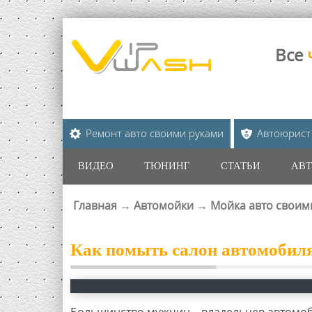
Все
Ремонт авто своими руками
Автоюрист
ВИДЕО
ТЮНИНГ
СТАТЬИ
АВТ
Главная
→
Автомойки
→
Мойка авто своим
ВЫ ЗДЕСЬ
Как помыть салон автомобил
Большинство мужчин – владельцев автомоб