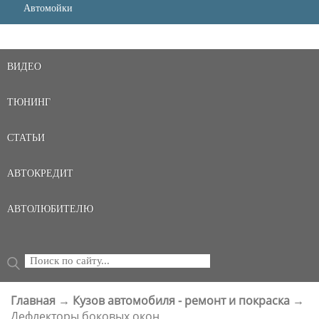
Автомойки
ВИДЕО
ТЮНИНГ
СТАТЬИ
АВТОКРЕДИТ
АВТОЛЮБИТЕЛЮ
Поиск
ФОРМА ПОИСКА
Главная
→
Кузов автомобиля - ремонт и покраска
→
ВЫ ЗДЕСЬ
Дефлекторы боковых окон