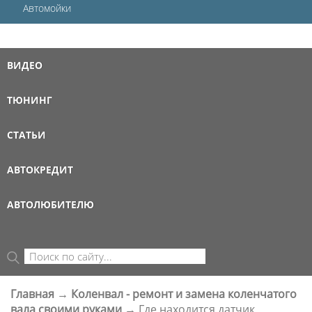
Автомойки
ВИДЕО
ТЮНИНГ
СТАТЬИ
АВТОКРЕДИТ
АВТОЛЮБИТЕЛЮ
Поиск
ФОРМА ПОИСКА
Главная
→
Коленвал - ремонт и замена коленчатого
ВЫ ЗДЕСЬ
вала своими руками
→
Где находится датчик